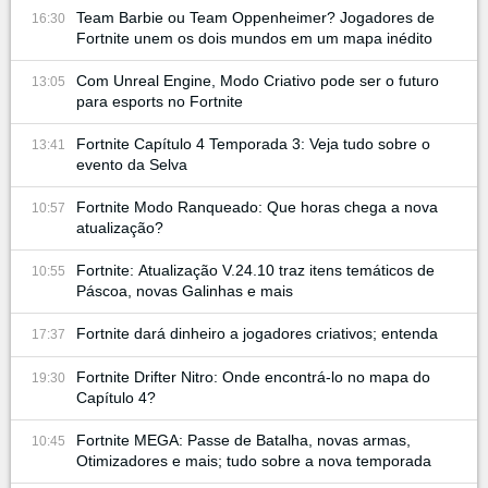
Team Barbie ou Team Oppenheimer? Jogadores de
16:30
Fortnite unem os dois mundos em um mapa inédito
Com Unreal Engine, Modo Criativo pode ser o futuro
13:05
para esports no Fortnite
Fortnite Capítulo 4 Temporada 3: Veja tudo sobre o
13:41
evento da Selva
Fortnite Modo Ranqueado: Que horas chega a nova
10:57
atualização?
Fortnite: Atualização V.24.10 traz itens temáticos de
10:55
Páscoa, novas Galinhas e mais
Fortnite dará dinheiro a jogadores criativos; entenda
17:37
Fortnite Drifter Nitro: Onde encontrá-lo no mapa do
19:30
Capítulo 4?
Fortnite MEGA: Passe de Batalha, novas armas,
10:45
Otimizadores e mais; tudo sobre a nova temporada