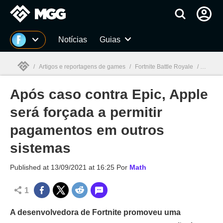
Millenium
Notícias
Guias
/
Artigos e reportagens de games
/
Fortnite Battle Royale
/
Após ca
Após caso contra Epic, Apple
Millenium

será forçada a permitir
pagamentos em outros
sistemas
Published at
13/09/2021 at 16:25
Por
Math
1
A desenvolvedora de Fortnite promoveu uma