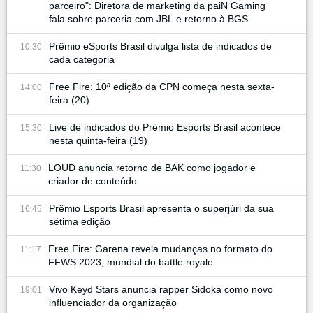
parceiro": Diretora de marketing da paiN Gaming
fala sobre parceria com JBL e retorno à BGS
Prêmio eSports Brasil divulga lista de indicados de
10:30
cada categoria
Free Fire: 10ª edição da CPN começa nesta sexta-
14:00
feira (20)
Live de indicados do Prêmio Esports Brasil acontece
15:30
nesta quinta-feira (19)
LOUD anuncia retorno de BAK como jogador e
11:30
criador de conteúdo
Prêmio Esports Brasil apresenta o superjúri da sua
16:45
sétima edição
Free Fire: Garena revela mudanças no formato do
11:17
FFWS 2023, mundial do battle royale
Vivo Keyd Stars anuncia rapper Sidoka como novo
19:01
influenciador da organização