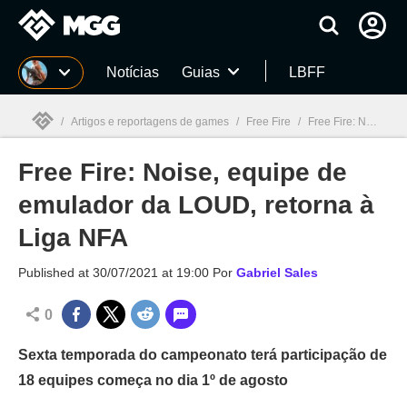
Millenium
Notícias
Guias
LBFF
/
Artigos e reportagens de games
/
Free Fire
/
Free Fire: Noise, equipe de emulador da LOUD, retorna à Liga NFA
Free Fire: Noise, equipe de
Millenium

emulador da LOUD, retorna à
Liga NFA
Published at
30/07/2021 at 19:00
Por
Gabriel Sales
0
Sexta temporada do campeonato terá participação de
18 equipes começa no dia 1º de agosto