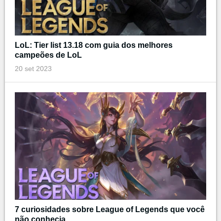
LoL: Tier list 13.18 com guia dos melhores
campeões de LoL
20 set 2023
7 curiosidades sobre League of Legends que você
não conhecia