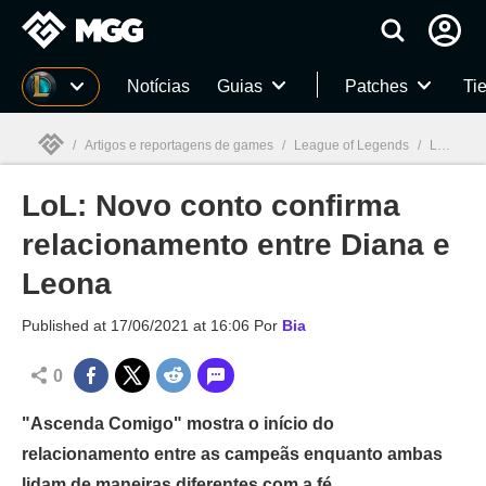
Millenium
Notícias
Guias
Patches
Tie
/
Artigos e reportagens de games
/
League of Legends
/
LoL: Novo conto confirma relacionamento entre Diana e Leona
LoL: Novo conto confirma
Millenium

relacionamento entre Diana e
Leona
Published at
17/06/2021 at 16:06
Por
Bia
0
"Ascenda Comigo" mostra o início do
relacionamento entre as campeãs enquanto ambas
lidam de maneiras diferentes com a fé