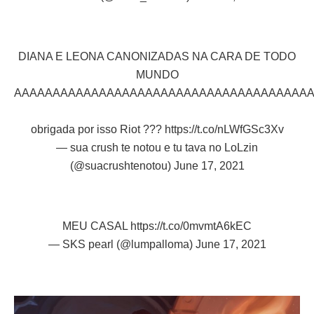
DIANA E LEONA CANONIZADAS NA CARA DE TODO
MUNDO
AAAAAAAAAAAAAAAAAAAAAAAAAAAAAAAAAAAAAA
obrigada por isso Riot ???
https://t.co/nLWfGSc3Xv
— sua crush te notou e tu tava no LoLzin
(@suacrushtenotou)
June 17, 2021
MEU CASAL
https://t.co/0mvmtA6kEC
— SKS pearl (@lumpalloma)
June 17, 2021