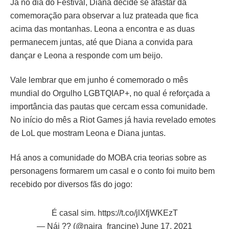
Já no dia do Festival, Diana decide se afastar da
comemoração para observar a luz prateada que fica
acima das montanhas. Leona a encontra e as duas
permanecem juntas, até que Diana a convida para
dançar e Leona a responde com um beijo.
Vale lembrar que em junho é comemorado o mês
mundial do Orgulho LGBTQIAP+, no qual é reforçada a
importância das pautas que cercam essa comunidade.
No início do mês a Riot Games já havia revelado emotes
de LoL que mostram Leona e Diana juntas.
Há anos a comunidade do MOBA cria teorias sobre as
personagens formarem um casal e o conto foi muito bem
recebido por diversos fãs do jogo:
É casal sim.
https://t.co/jlXfjWKEzT
— Nái ?️‍? (@naira_francine)
June 17, 2021