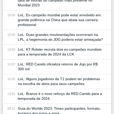
taxa de vitórias do campeão mais presente no
Mundial 2023
LoL: Ex-campeão mundial pode estar envolvido em
19:00
grande polêmica na China que abala sua carreira
profissional
LoL: Duas grandes movimentações ocorreram na
15:00
LPL, a hegemonia do JDG poderia estar ameaçada?
LoL: KT Rolster recruta dois ex-campeões mundiais
13:00
para a temporada de 2024 da LCK
LoL: RED Canids oficializa retorno de Jojo por R$
13:07
300 mil
LoL: Alguns jogadores da T1 podem ter problemas
16:05
na escolha de skins para seus campeões
LoL: Brance é o novo reforço da RED Canids para a
13:01
temporada de 2024
Guia do Worlds 2023: Times participantes, formato,
09:12
horários dos jogos e mais