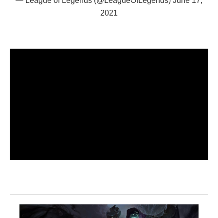
— League of Legends (@LeagueOfLegends)
June 17,
2021