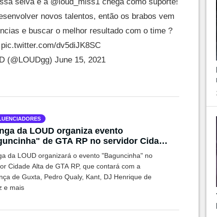
ossa selva e a
@loud_miss1
chega como suporte!
esenvolver novos talentos, então os brabos vem
ências e buscar o melhor resultado com o time ?
pic.twitter.com/dv5diJK8SC
D (@LOUDgg)
June 15, 2021
LUENCIADORES
nga da LOUD organiza evento
uncinha" de GTA RP no servidor Cidade
ga da LOUD organizará o evento "Baguncinha" no
dor Cidade Alta de GTA RP, que contará com a
nça de Guxta, Pedro Qualy, Kant, DJ Henrique de
z e mais