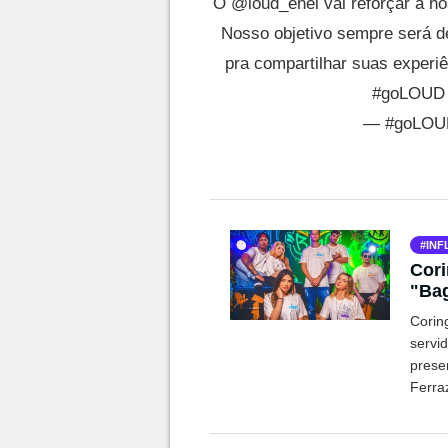
O
@loud_enel
vai reforçar a n
Nosso objetivo sempre será d
pra compartilhar suas experi
#goLOUD
— #goLOU
INF
Cori
"Bag
Alta
Corin
servi
prese
Ferra