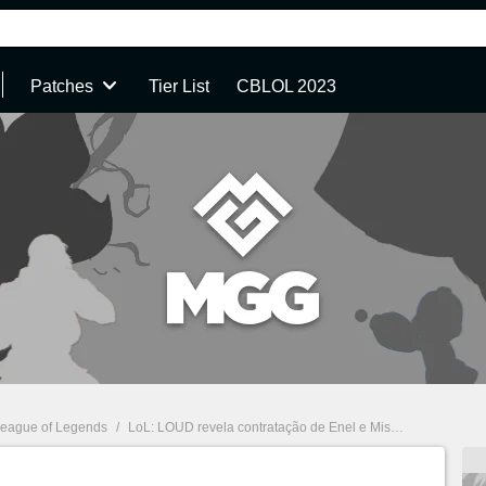
Patches
Tier List
CBLOL 2023
eague of Legends
/
LoL: LOUD revela contratação de Enel e Miss para o CBLOL Academy