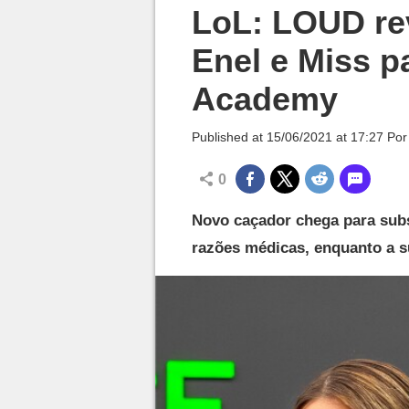
Millenium

LoL: LOUD re
Enel e Miss 
Academy
Published at
15/06/2021 at 17:27
Po
0
Novo caçador chega para subs
razões médicas, enquanto a s