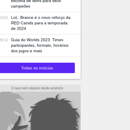
escolha de skins para seus
campeões
LoL: Brance é o novo reforço da
13:01
RED Canids para a temporada
de 2024
Guia do Worlds 2023: Times
09:12
participantes, formato, horários
dos jogos e mais
Todas as notícias