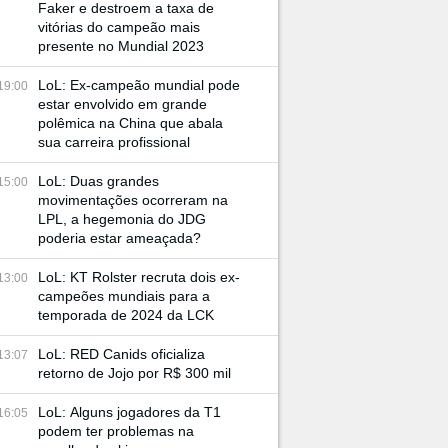
Faker e destroem a taxa de
vitórias do campeão mais
presente no Mundial 2023
LoL: Ex-campeão mundial pode
19:00
estar envolvido em grande
polêmica na China que abala
sua carreira profissional
LoL: Duas grandes
15:00
movimentações ocorreram na
LPL, a hegemonia do JDG
poderia estar ameaçada?
LoL: KT Rolster recruta dois ex-
13:00
campeões mundiais para a
temporada de 2024 da LCK
LoL: RED Canids oficializa
13:07
retorno de Jojo por R$ 300 mil
LoL: Alguns jogadores da T1
16:05
podem ter problemas na