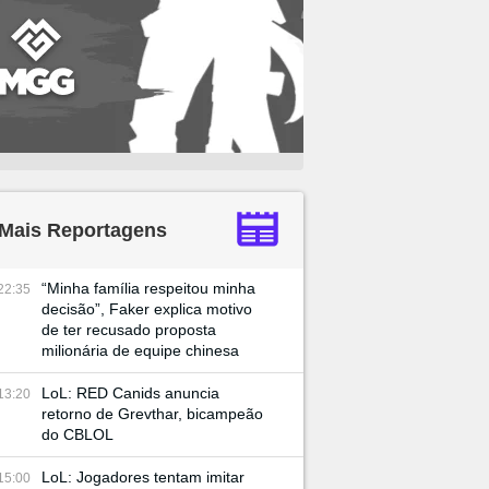
Mais Reportagens
“Minha família respeitou minha
22:35
decisão”, Faker explica motivo
de ter recusado proposta
milionária de equipe chinesa
LoL: RED Canids anuncia
13:20
retorno de Grevthar, bicampeão
do CBLOL
LoL: Jogadores tentam imitar
15:00