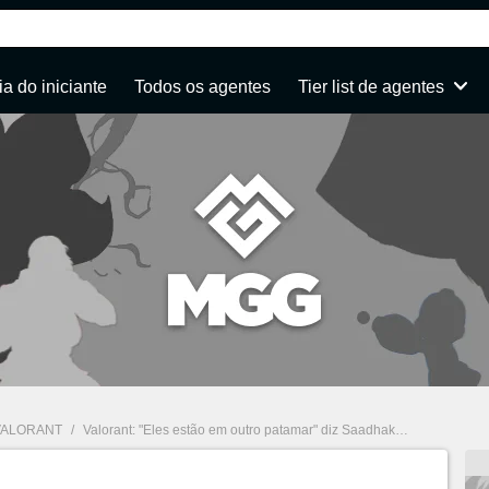
a do iniciante
Todos os agentes
Tier list de agentes
VALORANT
/
Valorant: "Eles estão em outro patamar" diz Saadhak sobre a Sentinels