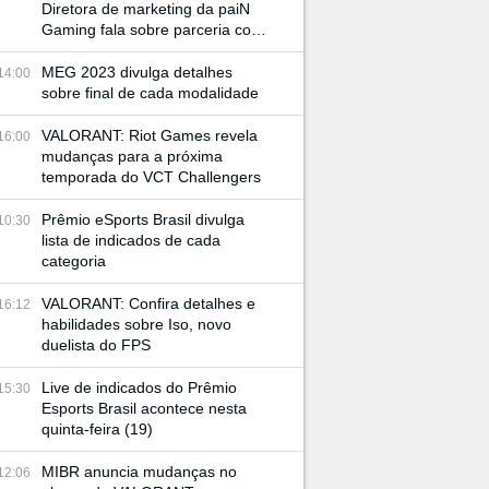
Diretora de marketing da paiN
Gaming fala sobre parceria com
JBL e retorno à BGS
MEG 2023 divulga detalhes
14:00
sobre final de cada modalidade
VALORANT: Riot Games revela
16:00
mudanças para a próxima
temporada do VCT Challengers
Prêmio eSports Brasil divulga
10:30
lista de indicados de cada
categoria
VALORANT: Confira detalhes e
16:12
habilidades sobre Iso, novo
duelista do FPS
Live de indicados do Prêmio
15:30
Esports Brasil acontece nesta
quinta-feira (19)
MIBR anuncia mudanças no
12:06