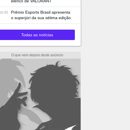
elenco de VALORANT
Prêmio Esports Brasil apresenta
16:45
o superjúri da sua sétima edição
Todas as notícias