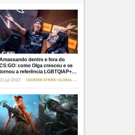
Amassando dentro e fora do
CS:GO: como Olga cresceu e se
tornou a referência LGBTQIAP+
que não teve
01 jul 2022
COUNTER-STRIKE: GLOBAL OFFENSIVE