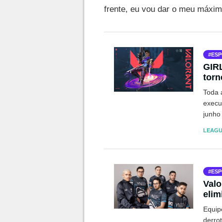
frente, eu vou dar o meu máxim
ESP
GIR
torn
Toda 
execu
junho
LEAGU
ESP
Valo
elim
Equip
derro