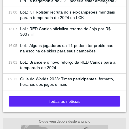
LPL, a hegemonia do JDG poderia estar ameaçada?
LoL: KT Rolster recruta dois ex-campeões mundiais
13:00
para a temporada de 2024 da LCK
LoL: RED Canids oficializa retorno de Jojo por R$
13:07
300 mil
LoL: Alguns jogadores da T1 podem ter problemas
16:05
na escolha de skins para seus campeões
LoL: Brance é o novo reforço da RED Canids para a
13:01
temporada de 2024
Guia do Worlds 2023: Times participantes, formato,
09:12
horários dos jogos e mais
Todas as notícias