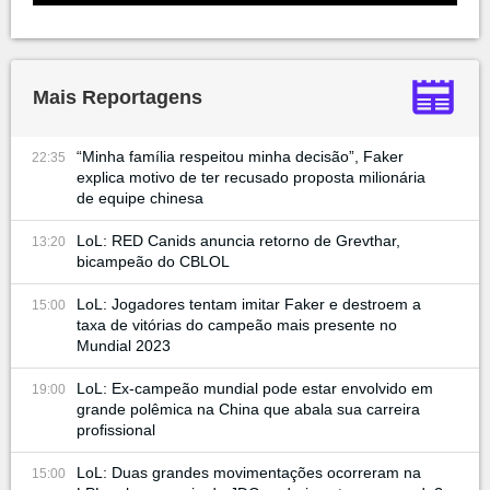
Mais Reportagens
“Minha família respeitou minha decisão”, Faker
22:35
explica motivo de ter recusado proposta milionária
de equipe chinesa
LoL: RED Canids anuncia retorno de Grevthar,
13:20
bicampeão do CBLOL
LoL: Jogadores tentam imitar Faker e destroem a
15:00
taxa de vitórias do campeão mais presente no
Mundial 2023
LoL: Ex-campeão mundial pode estar envolvido em
19:00
grande polêmica na China que abala sua carreira
profissional
LoL: Duas grandes movimentações ocorreram na
15:00