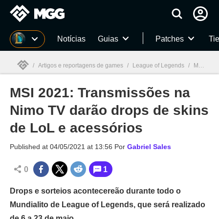
Millenium
Notícias
Guias
Patches
Tie
/
Artigos e reportagens de games
/
League of Legends
/
MSI 2021: Transmissões na Nimo TV darão drops de skins de LoL e acessórios
MSI 2021: Transmissões na
Millenium

Nimo TV darão drops de skins
de LoL e acessórios
Published at
04/05/2021 at 13:56
Por
Gabriel Sales
0
1
Drops e sorteios acontecereão durante todo o
Mundialito de League of Legends, que será realizado
de 6 a 23 de maio