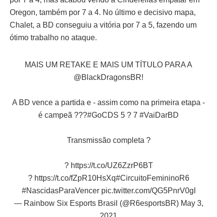
Oregon, também por 7 a 4. No último e decisivo mapa,
Chalet, a BD conseguiu a vitória por 7 a 5, fazendo um
ótimo trabalho no ataque.
MAIS UM RETAKE E MAIS UM TÍTULO PARA A
@BlackDragonsBR
!
A BD vence a partida e - assim como na primeira etapa -
é campeã ???
#GoCDS
5 ? 7
#VaiDarBD
Transmissão completa ?
?
https://t.co/UZ6ZzrP6BT
?
https://t.co/fZpR10HsXq
#CircuitoFemininoR6
#NascidasParaVencer
pic.twitter.com/QG5PnrV0gI
— Rainbow Six Esports Brasil (@R6esportsBR)
May 3,
2021