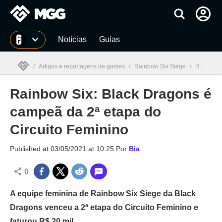
Millenium
Notícias
Guias
/
Artigos e reportagens de games
/
Rainbow Six Siege
/
Rainbow Six: Black Dragons é campeã da 2ª etapa do Circuito Feminino
Rainbow Six: Black Dragons é
Millenium

campeã da 2ª etapa do
Circuito Feminino
Published at
03/05/2021 at 10:25
Por
Bia
0
A equipe feminina de Rainbow Six Siege da Black
Dragons venceu a 2ª etapa do Circuito Feminino e
faturou R$ 20 mil