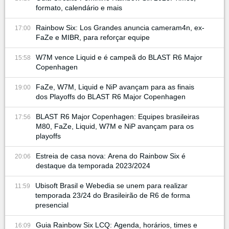
formato, calendário e mais
Rainbow Six: Los Grandes anuncia cameram4n, ex-
17:00
FaZe e MIBR, para reforçar equipe
W7M vence Liquid e é campeã do BLAST R6 Major
15:58
Copenhagen
FaZe, W7M, Liquid e NiP avançam para as finais
19:00
dos Playoffs do BLAST R6 Major Copenhagen
BLAST R6 Major Copenhagen: Equipes brasileiras
17:56
M80, FaZe, Liquid, W7M e NiP avançam para os
playoffs
Estreia de casa nova: Arena do Rainbow Six é
20:06
destaque da temporada 2023/2024
Ubisoft Brasil e Webedia se unem para realizar
11:59
temporada 23/24 do Brasileirão de R6 de forma
presencial
Guia Rainbow Six LCQ: Agenda, horários, times e
16:09