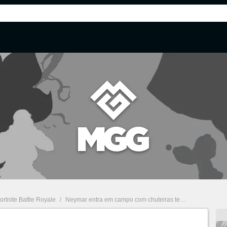
ortnite Battle Royale
/
Neymar entra em campo com chuteiras temáticas de Fortnite