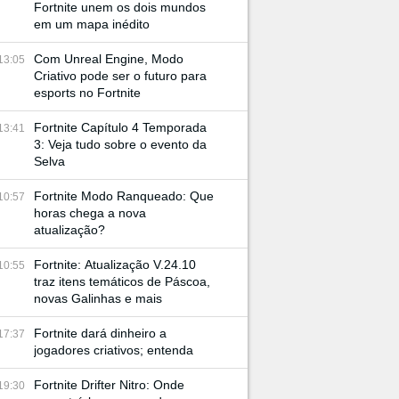
Fortnite unem os dois mundos
em um mapa inédito
Com Unreal Engine, Modo
13:05
Criativo pode ser o futuro para
esports no Fortnite
Fortnite Capítulo 4 Temporada
13:41
3: Veja tudo sobre o evento da
Selva
Fortnite Modo Ranqueado: Que
10:57
horas chega a nova
atualização?
Fortnite: Atualização V.24.10
10:55
traz itens temáticos de Páscoa,
novas Galinhas e mais
Fortnite dará dinheiro a
17:37
jogadores criativos; entenda
Fortnite Drifter Nitro: Onde
19:30