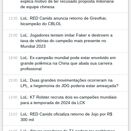
explica motivo de ter recusado proposta milionária
de equipe chinesa
LoL: RED Canids anuncia retorno de Grevthar,
13:20
bicampeão do CBLOL
LoL: Jogadores tentam imitar Faker e destroem a
15:00
taxa de vitórias do campeão mais presente no
Mundial 2023
LoL: Ex-campeão mundial pode estar envolvido em
19:00
grande polêmica na China que abala sua carreira
profissional
LoL: Duas grandes movimentações ocorreram na
15:00
LPL, a hegemonia do JDG poderia estar ameaçada?
LoL: KT Rolster recruta dois ex-campeões mundiais
13:00
para a temporada de 2024 da LCK
LoL: RED Canids oficializa retorno de Jojo por R$
13:07
300 mil