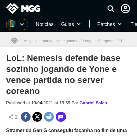
Millenium
Notícias
Guias
Patches
Tie
/
Artigos e reportagens de games
/
League of Legends
/
LoL: Nemesis defende base sozinho jogando de Yone e vence partida no server coreano
LoL: Nemesis defende base
Millenium

sozinho jogando de Yone e
vence partida no server
coreano
Published at
19/04/2021 at 19:59
Por
Gabriel Sales
2
Stramer da Gen G conseguiu façanha no fim de uma