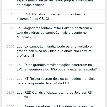
explica motivo de ter recusado proposta milionária
de equipe chinesa
LoL: RED Canids anuncia retorno de Grevthar,
13:20
bicampeão do CBLOL
LoL: Jogadores tentam imitar Faker e destroem a
15:00
taxa de vitórias do campeão mais presente no
Mundial 2023
LoL: Ex-campeão mundial pode estar envolvido em
19:00
grande polêmica na China que abala sua carreira
profissional
LoL: Duas grandes movimentações ocorreram na
15:00
LPL, a hegemonia do JDG poderia estar ameaçada?
LoL: KT Rolster recruta dois ex-campeões mundiais
13:00
para a temporada de 2024 da LCK
LoL: RED Canids oficializa retorno de Jojo por R$
13:07
300 mil
LoL: Alguns jogadores da T1 podem ter problemas
16:05