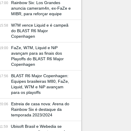
Rainbow Six: Los Grandes
17:00
anuncia cameram4n, ex-FaZe e
MIBR, para reforçar equipe
W7M vence Liquid e é campeã
15:58
do BLAST R6 Major
Copenhagen
FaZe, W7M, Liquid e NiP
19:00
avançam para as finais dos
Playoffs do BLAST R6 Major
Copenhagen
BLAST R6 Major Copenhagen:
17:56
Equipes brasileiras M80, FaZe,
Liquid, W7M e NiP avançam
para os playoffs
Estreia de casa nova: Arena do
20:06
Rainbow Six é destaque da
temporada 2023/2024
Ubisoft Brasil e Webedia se
11:59