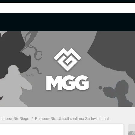
ainbow Six Siege
/
Rainbow Six: Ubisoft confirma Six Invitational em maio e revela calendário de 2021