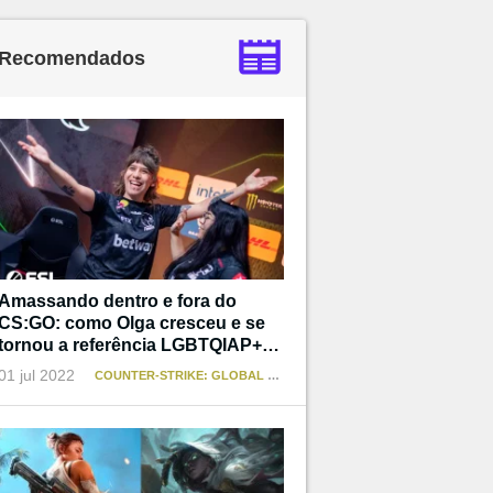
Recomendados
Amassando dentro e fora do
CS:GO: como Olga cresceu e se
tornou a referência LGBTQIAP+
que não teve
01 jul 2022
COUNTER-STRIKE: GLOBAL OFFENSIVE