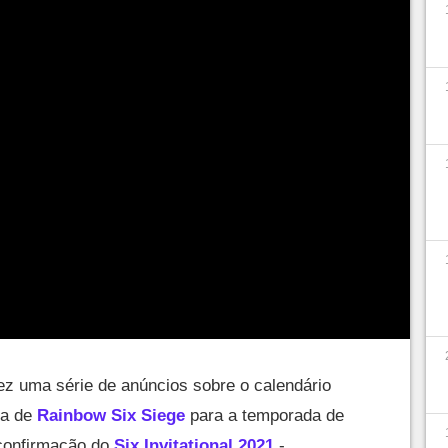
fez uma série de anúncios sobre o calendário
ta de
Rainbow Six Siege
para a temporada de
 confirmação do
Six Invitational 2021
-