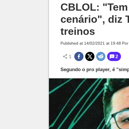
Millenium

CBLOL: "Tem 
cenário", diz 
treinos
Published at
14/02/2021 at 19:48
Po
1
2
Segundo o pro player, é "simp