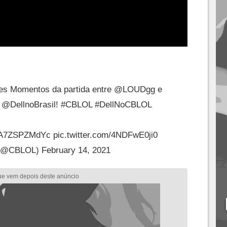
es Momentos da partida entre
@LOUDgg
e
r
@DellnoBrasil
!
#CBLOL
#DellNoCBLOL
co/A7ZSPZMdYc
pic.twitter.com/4NDFwE0ji0
(@CBLOL)
February 14, 2021