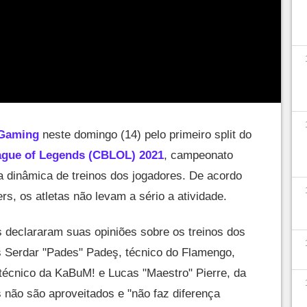
 Gaming
neste domingo (14) pelo primeiro split do
ague of Legends (CBLOL) 2021
, campeonato
 dinâmica de treinos dos jogadores. De acordo
rs, os atletas não levam a sério a atividade.
 declararam suas opiniões sobre os treinos dos
es Serdar "Pades" Padeş, técnico do Flamengo,
técnico da KaBuM! e Lucas "Maestro" Pierre, da
 não são aproveitados e "não faz diferença