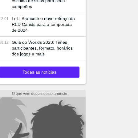
escolha de skins para seus
campeões
LoL: Brance é o novo reforço da
13:01
RED Canids para a temporada
de 2024
Guia do Worlds 2023: Times
09:12
participantes, formato, horários
dos jogos e mais
Todas as notícias