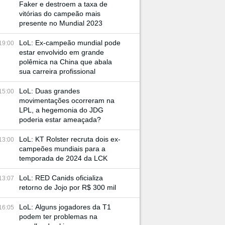
Faker e destroem a taxa de
vitórias do campeão mais
presente no Mundial 2023
LoL: Ex-campeão mundial pode
19:00
estar envolvido em grande
polêmica na China que abala
sua carreira profissional
LoL: Duas grandes
15:00
movimentações ocorreram na
LPL, a hegemonia do JDG
poderia estar ameaçada?
LoL: KT Rolster recruta dois ex-
13:00
campeões mundiais para a
temporada de 2024 da LCK
LoL: RED Canids oficializa
13:07
retorno de Jojo por R$ 300 mil
LoL: Alguns jogadores da T1
16:05
podem ter problemas na