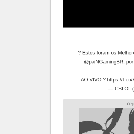
? Estes foram os Melhor
@paiNGamingBR
, po
AO VIVO ?
https://t.
— CBLOL 