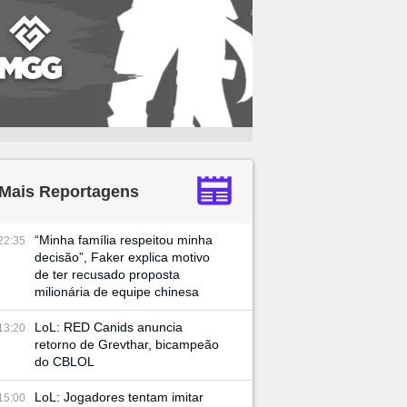
Mais Reportagens
“Minha família respeitou minha
22:35
decisão”, Faker explica motivo
de ter recusado proposta
milionária de equipe chinesa
LoL: RED Canids anuncia
13:20
retorno de Grevthar, bicampeão
do CBLOL
LoL: Jogadores tentam imitar
15:00