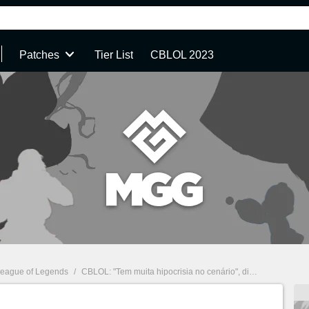
Patches
Tier List
CBLOL 2023
eague of Legends
/
CBLOL: "Tem muita hipocrisia no cenário", diz Tay sobre críticas aos treinos