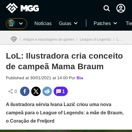
Millenium
Notícias
Guias
Patches
Tie
/
Artigos e reportagens de games
/
League of Legends
/
LoL: Ilustradora cria conceito de campeã Mama Braum
LoL: Ilustradora cria conceito
Millenium

de campeã Mama Braum
Published at
30/01/2021 at 14:00
Por
Bia
0
1
A ilustradora sérvia Ivana Lazić criou uma nova
campeã para o League of Legends: a mãe de Braum,
o Coração de Freljord