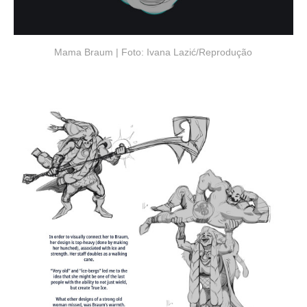
Mama Braum | Foto: Ivana Lazić/Reprodução