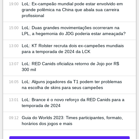
LoL: Ex-campeão mundial pode estar envolvido em
19:00
grande polêmica na China que abala sua carreira
profissional
LoL: Duas grandes movimentações ocorreram na
15:00
LPL, a hegemonia do JDG poderia estar ameaçada?
LoL: KT Rolster recruta dois ex-campeões mundiais
13:00
para a temporada de 2024 da LCK
LoL: RED Canids oficializa retorno de Jojo por R$
13:07
300 mil
LoL: Alguns jogadores da T1 podem ter problemas
16:05
na escolha de skins para seus campeões
LoL: Brance é o novo reforço da RED Canids para a
13:01
temporada de 2024
Guia do Worlds 2023: Times participantes, formato,
09:12
horários dos jogos e mais