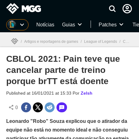
Millenium
Notícias
Guias
Patches
Tie
/
Artigos e reportagens de games
/
League of Legends
/
CBLOL 2021: Pain teve que cancelar parte de treino porque brTT está doente
CBLOL 2021: Pain teve que
Millenium

cancelar parte de treino
porque brTT está doente
Published at
16/01/2021 at 15:33
Por
Zelsh
0
Leonardo "Robo" Souza explicou que o atirador da
equipe não está no momento ideal e não conseguiu
participar tão ativamente da comunicação na estreia