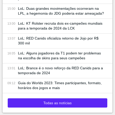
LoL: Duas grandes movimentações ocorreram na
15:00
LPL, a hegemonia do JDG poderia estar ameaçada?
LoL: KT Rolster recruta dois ex-campeões mundiais
13:00
para a temporada de 2024 da LCK
LoL: RED Canids oficializa retorno de Jojo por R$
13:07
300 mil
LoL: Alguns jogadores da T1 podem ter problemas
16:05
na escolha de skins para seus campeões
LoL: Brance é o novo reforço da RED Canids para a
13:01
temporada de 2024
Guia do Worlds 2023: Times participantes, formato,
09:12
horários dos jogos e mais
Todas as notícias