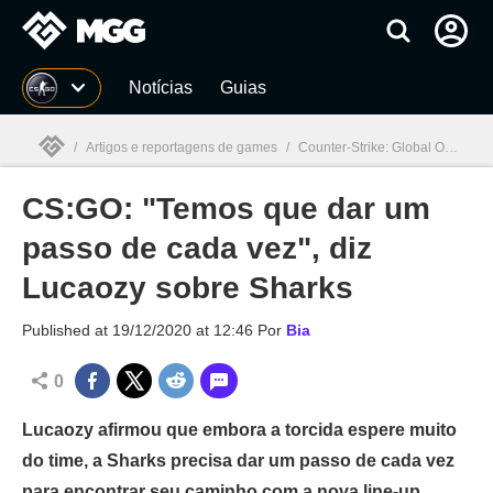
Millenium
Notícias
Guias
/
Artigos e reportagens de games
/
Counter-Strike: Global Offensive
CS:GO: "Temos que dar um
Millenium

passo de cada vez", diz
Lucaozy sobre Sharks
Published at
19/12/2020 at 12:46
Por
Bia
0
Lucaozy afirmou que embora a torcida espere muito
do time, a Sharks precisa dar um passo de cada vez
para encontrar seu caminho com a nova line-up