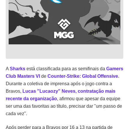
A
Sharks
está classificada para as semifinais da
Gamers
Club Masters VI
de
Counter-Strike: Global Offensive
.
Durante a coletiva de imprensa após o jogo contra a
Bravos,
Lucas "Lucaozy" Neves, contratação mais
recente da organização
, afirmou que apesar da equipe
ser uma das favoritas ao título, precisar dar "um passo de
cada vez".
Após perder para a Bravos por 16 a 13 na partida de