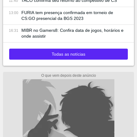
TACO confirma seu retorno ao competitivo de CS
11:40
FURIA tem presença confirmada em torneio de
13:00
CS:GO presencial da BGS 2023
MIBR no Gamers8: Confira data de jogos, horários e
16:31
onde assistir
Todas as notícias