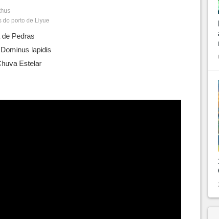
thus
 do porto de Liyue
 de Pedras
 Dominus lapidis
Chuva Estelar