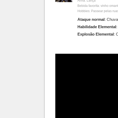
Arma: Lança
Bebida favorita: vinho oman
Hobbies: Passear pelas ruas
Ataque normal
: Chuva
Habilidade Elemental
:
Explosão Elemental
: 