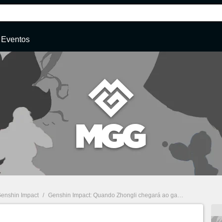
Eventos
enshin Impact
/
Genshin Impact: Quando Zhongli chegará ao game?