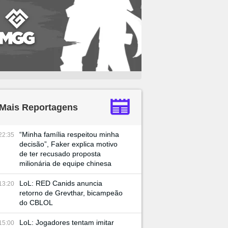
Mais Reportagens
“Minha família respeitou minha
22:35
decisão”, Faker explica motivo
de ter recusado proposta
milionária de equipe chinesa
LoL: RED Canids anuncia
13:20
retorno de Grevthar, bicampeão
do CBLOL
LoL: Jogadores tentam imitar
15:00