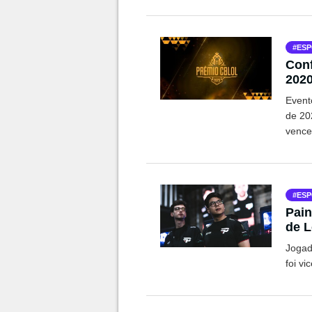
ESP
Conf
202
Event
de 20
vence
ESP
Pain
de 
Jogad
foi v