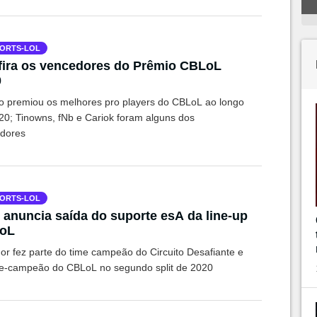
ORTS-LOL
ira os vencedores do Prêmio CBLoL
0
o premiou os melhores pro players do CBLoL ao longo
20; Tinowns, fNb e Cariok foram alguns dos
dores
ORTS-LOL
 anuncia saída do suporte esA da line-up
LoL
or fez parte do time campeão do Circuito Desafiante e
ice-campeão do CBLoL no segundo split de 2020