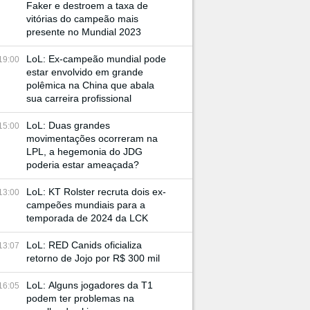
Faker e destroem a taxa de
vitórias do campeão mais
presente no Mundial 2023
LoL: Ex-campeão mundial pode
19:00
estar envolvido em grande
polêmica na China que abala
sua carreira profissional
LoL: Duas grandes
15:00
movimentações ocorreram na
LPL, a hegemonia do JDG
poderia estar ameaçada?
LoL: KT Rolster recruta dois ex-
13:00
campeões mundiais para a
temporada de 2024 da LCK
LoL: RED Canids oficializa
13:07
retorno de Jojo por R$ 300 mil
LoL: Alguns jogadores da T1
16:05
podem ter problemas na