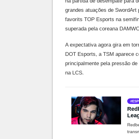
na partida de desempate para de
grandes atuações de SwordArt p
favorits TOP Esports na semifin
superada pela coreana DAMWON
A expectativa agora gira em to
DOT Esports, a TSM aparece com
principalmente pela pressão de 
na LCS.
ESP
Redb
Lea
Redbe
trans