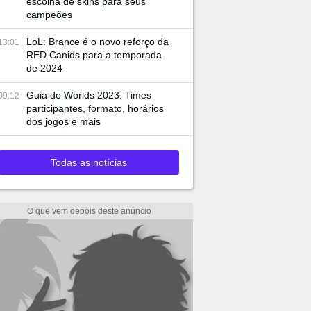
escolha de skins para seus
campeões
LoL: Brance é o novo reforço da
13:01
RED Canids para a temporada
de 2024
Guia do Worlds 2023: Times
09:12
participantes, formato, horários
dos jogos e mais
Todas as notícias