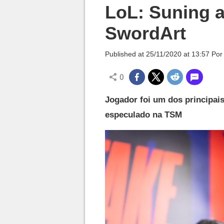
Millenium

LoL: Suning a
SwordArt
Published at
25/11/2020 at 13:57
Po
0
Jogador foi um dos principai
especulado na TSM