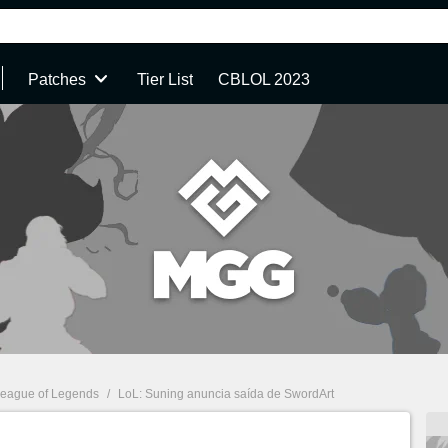
Patches
Tier List
CBLOL 2023
eague of Legends
/
LoL: Suning anuncia saída de SwordArt