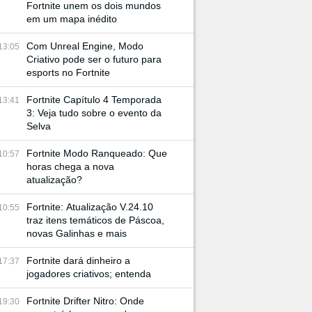
Fortnite unem os dois mundos
em um mapa inédito
Com Unreal Engine, Modo
13:05
Criativo pode ser o futuro para
esports no Fortnite
Fortnite Capítulo 4 Temporada
13:41
3: Veja tudo sobre o evento da
Selva
Fortnite Modo Ranqueado: Que
10:57
horas chega a nova
atualização?
Fortnite: Atualização V.24.10
10:55
traz itens temáticos de Páscoa,
novas Galinhas e mais
Fortnite dará dinheiro a
17:37
jogadores criativos; entenda
Fortnite Drifter Nitro: Onde
19:30