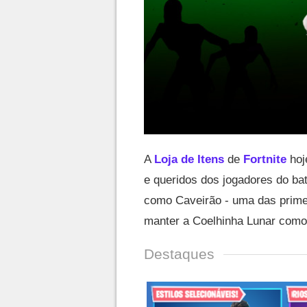
A
Loja de Itens
de
Fortnite
hoj
e queridos dos jogadores do bat
como Caveirão - uma das prim
manter a Coelhinha Lunar como 
Destaques