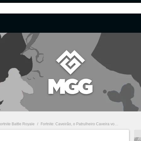
ortnite Battle Royale
/
Fortnite: Caveirão, o Patrulheiro Caveira volta à Loja de Itens em 9 de outubro