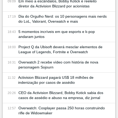
Em meio a escândalos, Bobby Kotick é reeleito
09:09
diretor da Activision Blizzard por acionistas
Dia do Orgulho Nerd: os 10 personagens mais nerds
17:19
do LoL, Valorant, Overwatch e mais
5 momentos incríveis em que esports e k-pop
18:43
andaram juntos
Project Q da Ubisoft deverá mesclar elementos de
18:00
League of Legends, Fortnite e Overwatch
Overwatch 2 recebe vídeo com história de nova
16:31
personagem Sojourn
Activision Blizzard pagará US$ 18 milhões de
11:32
indenização por casos de assédio
CEO da Activision Blizzard, Bobby Kotick sabia dos
20:26
casos de assédio e abuso na empresa, diz jornal
Overwatch: Cosplayer passa 250 horas construindo
12:57
rifle de Widowmaker