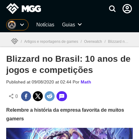
Millenium
Notícias
Guias
/
Artigos e reportagens de games
/
Overwatch
/
Blizzard no Brasil: 10 anos de jogos e competições
Blizzard no Brasil: 10 anos de
Millenium

jogos e competições
Published at
09/08/2020 at 02:44
Por
Math
0
Relembre a história da empresa favorita de muitos
gamers