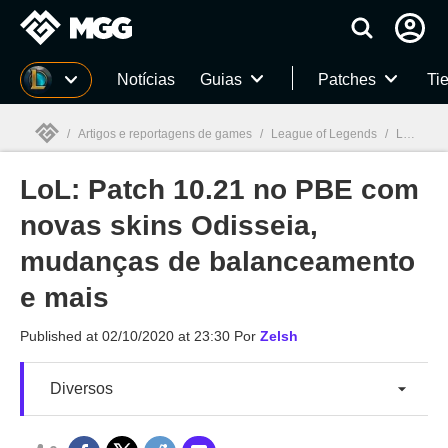
Millenium
Notícias
Guias
Patches
Tie
/
Artigos e reportagens de games
/
League of Legends
/
LoL: Patch 10.21 no PBE com novas skins Odisseia, mudanças de balanceamento e mais
LoL: Patch 10.21 no PBE com
Millenium

novas skins Odisseia,
mudanças de balanceamento
e mais
Published at
02/10/2020 at 23:30
Por
Zelsh
Diversos