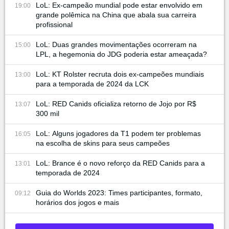
LoL: Ex-campeão mundial pode estar envolvido em
19:00
grande polêmica na China que abala sua carreira
profissional
LoL: Duas grandes movimentações ocorreram na
15:00
LPL, a hegemonia do JDG poderia estar ameaçada?
LoL: KT Rolster recruta dois ex-campeões mundiais
13:00
para a temporada de 2024 da LCK
LoL: RED Canids oficializa retorno de Jojo por R$
13:07
300 mil
LoL: Alguns jogadores da T1 podem ter problemas
16:05
na escolha de skins para seus campeões
LoL: Brance é o novo reforço da RED Canids para a
13:01
temporada de 2024
Guia do Worlds 2023: Times participantes, formato,
09:12
horários dos jogos e mais