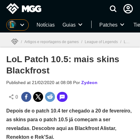
Millenium
Notícias
Guias
Patches
Tie
/
Artigos e reportagens de games
/
League of Legends
/
LoL Patch 10.5: mais skins Blackfrost
LoL Patch 10.5: mais skins
Millenium

Blackfrost
Published at
21/02/2020 at 08:08
Por
Zydeon
0
Depois de o patch 10.4 ter chegado a 20 de fevereiro,
as skins para o patch 10.5 já começam a ser
reveladas. Descobre aqui as Blackfrost Alistar,
Renekton e Rek'Sai.