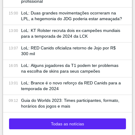
profissional
LoL: Duas grandes movimentações ocorreram na
15:00
LPL, a hegemonia do JDG poderia estar ameaçada?
LoL: KT Rolster recruta dois ex-campeões mundiais
13:00
para a temporada de 2024 da LCK
LoL: RED Canids oficializa retorno de Jojo por R$
13:07
300 mil
LoL: Alguns jogadores da T1 podem ter problemas
16:05
na escolha de skins para seus campeões
LoL: Brance é o novo reforço da RED Canids para a
13:01
temporada de 2024
Guia do Worlds 2023: Times participantes, formato,
09:12
horários dos jogos e mais
Todas as notícias