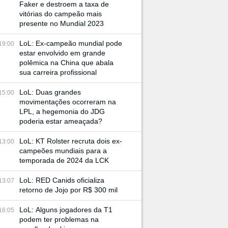
Faker e destroem a taxa de
vitórias do campeão mais
presente no Mundial 2023
LoL: Ex-campeão mundial pode
19:00
estar envolvido em grande
polêmica na China que abala
sua carreira profissional
LoL: Duas grandes
15:00
movimentações ocorreram na
LPL, a hegemonia do JDG
poderia estar ameaçada?
LoL: KT Rolster recruta dois ex-
13:00
campeões mundiais para a
temporada de 2024 da LCK
LoL: RED Canids oficializa
13:07
retorno de Jojo por R$ 300 mil
LoL: Alguns jogadores da T1
16:05
podem ter problemas na