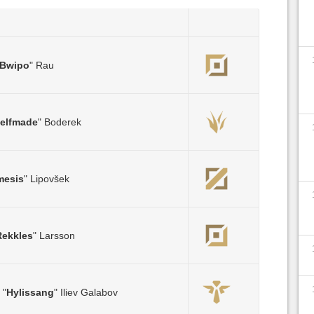
Bwipo
" Rau
elfmade
" Boderek
mesis
" Lipovšek
Rekkles
" Larsson
 "
Hylissang
" Iliev Galabov