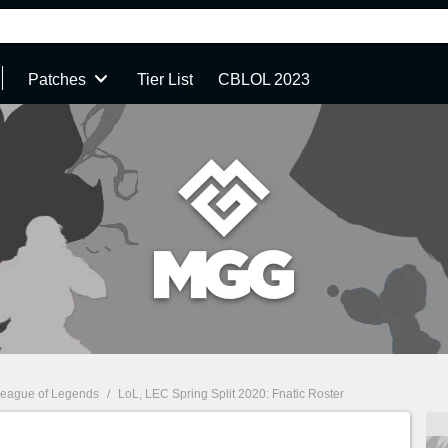
Patches
Tier List
CBLOL 2023
eague of Legends
/
LoL, LEC Spring Split 2020: Fnatic Roster