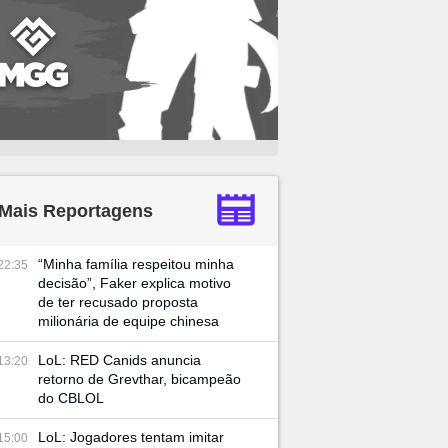
Mais Reportagens
“Minha família respeitou minha
22:35
decisão”, Faker explica motivo
de ter recusado proposta
milionária de equipe chinesa
LoL: RED Canids anuncia
13:20
retorno de Grevthar, bicampeão
do CBLOL
LoL: Jogadores tentam imitar
15:00