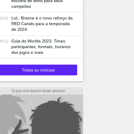
escolha de skins para seus
campeões
LoL: Brance é o novo reforço da
13:01
RED Canids para a temporada
de 2024
Guia do Worlds 2023: Times
09:12
participantes, formato, horários
dos jogos e mais
Todas as notícias