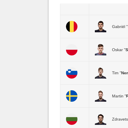
Gabriël "
Oskar "
S
Tim "
Ne
Martin "
Zdravets