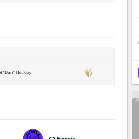
l "
Dan
" Hockley
G2 Esports