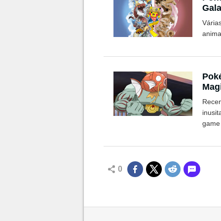
Gala
Vária
animai
Poké
Magi
Raid
Recen
inusi
game 
0