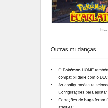
Imag
Outras mudanças
O
Pokémon HOME
também 
compatibilidade com o DLC
As configurações relacion
Configurações para ajusta
Correções
de bugs
foram fe
ataques;