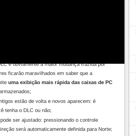
eparamos a principais para aqueles que
dam,
DLC é obviamente a maior mudança trazida por
ores ficarão maravilhados em saber que a
mite
uma exibição mais rápida das caixas de PC
armazenados;
igos estão de volta e novos aparecem: é
ocê tenha o DLC ou não;
pode ser ajustado: pressionando o controle
direção será automaticamente definida para Norte;