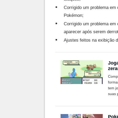
Corrigido um problema em
Pokémon;
Corrigido um problema em
aparecer após serem derrot
Ajustes feitos na exibição
Joga
zera
Compl
forma
tem j
suas 
Poké