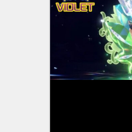
A versão 2.0.1 de
Pokémon Scar
atualizaram poderão ter acesso
Turquesa
. A partir desta quart
aqueles que realizaram a comp