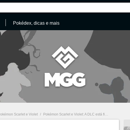
Pokédex, dicas e mais
okémon Scarlet e Violet
/
Pokémon Scarlet e Violet: A DLC está finalmente disponível com alguns novos recursos