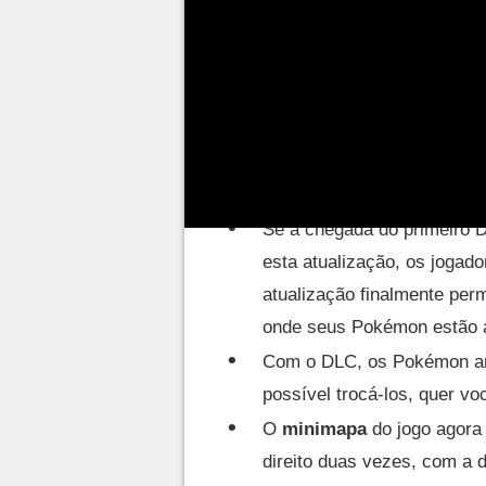
acompanham este novo patch, s
desejam saber o que os aguar
Principais mudanças
Se a chegada do primeiro 
esta atualização, os jogad
atualização finalmente per
onde seus Pokémon estão 
Com o DLC, os Pokémon ant
possível trocá-los, quer v
O
minimapa
do jogo agora 
direito duas vezes, com a 