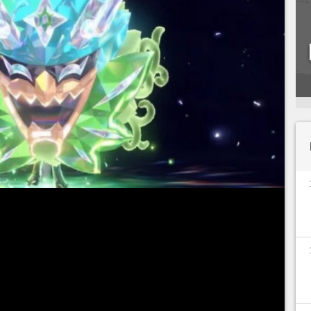
let e Violet
está disponível e os jogadores que
 ao primeiro volume da
DLC A Máscara
a-feira (13), a expansão poderá ser jogada por
ra dos dois pacotes de DLC. Muitos recursos