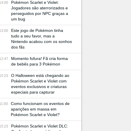
Pokémon Scarlet e Violet:
14:00
Jogadores são aterrorizados e
perseguidos por NPC graças a
um bug
Este jogo de Pokémon tinha
13:00
tudo a seu favor, mas a
Nintendo acabou com os sonhos
dos fãs
Momento fofura! Fã cria forma
12:47
de bebês para 3 Pokémon
O Halloween está chegando ao
15:23
Pokémon Scarlet e Violet com
eventos exclusivos e criaturas
especiais para capturar
Como funcionam os eventos de
11:00
aparições em massa em
Pokémon Scarlet e Violet?
Pokémon Scarlet e Violet DLC:
15:23