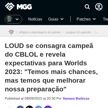
Millenium
Notícias
Guias
Patches
Tie
/
Artigos e reportagens de games
/
League of Legends
/
LOUD se consagra campeã do CBLOL e revela expectativas para Worlds 2023: "Temos mais chances, mas temos que melhorar nossa preparação"
LOUD se consagra campeã
Millenium

do CBLOL e revela
expectativas para Worlds
2023: "Temos mais chances,
mas temos que melhorar
nossa preparação"
Published at
09/09/2023 at 20:30
Por
Samara Barboza