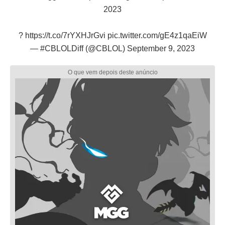
2023
?
https://t.co/7rYXHJrGvi
pic.twitter.com/gE4z1qaEiW
— #CBLOLDiff (@CBLOL)
September 9, 2023