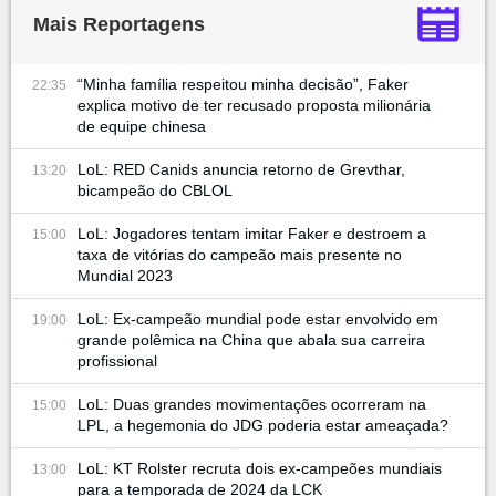
Mais Reportagens
“Minha família respeitou minha decisão”, Faker
22:35
explica motivo de ter recusado proposta milionária
de equipe chinesa
LoL: RED Canids anuncia retorno de Grevthar,
13:20
bicampeão do CBLOL
LoL: Jogadores tentam imitar Faker e destroem a
15:00
taxa de vitórias do campeão mais presente no
Mundial 2023
LoL: Ex-campeão mundial pode estar envolvido em
19:00
grande polêmica na China que abala sua carreira
profissional
LoL: Duas grandes movimentações ocorreram na
15:00
LPL, a hegemonia do JDG poderia estar ameaçada?
LoL: KT Rolster recruta dois ex-campeões mundiais
13:00
para a temporada de 2024 da LCK