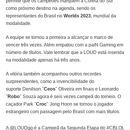
permite que os campeões marquem a Coreia do Sul
como próximo destino na agenda, sendo os
representantes do Brasil no
Worlds 2023
, mundial da
modalidade.
A equipe se tornou a primeira a alcançar o marco de
vencer três vezes. Além empatou com a paiN Gaming em
número de títulos. Vale lembrar que a LOUD está inserida
na modalidade apenas há três anos.
A vitória também acompanhou outros recordes
surpreendentes, como a invencibilidade do
suporte Denilson "
Ceos
" Oliveira em finais e Leonardo
"
Robo
" Souza agora é seis vezes campeã do torneio. O
caçador Park "
Croc
" Jong Hoon se tornou o jogador
estrangeiro com passagem pelo Brasil com mais títulos.
A
@LOUDgg
é a Campeã da Segunda Etapa do
#CBLOL