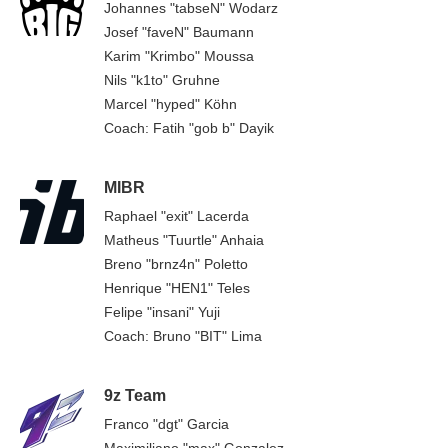
Johannes "tabseN" Wodarz
Josef "faveN" Baumann
Karim "Krimbo" Moussa
Nils "k1to" Gruhne
Marcel "hyped" Köhn
Coach: Fatih "gob b" Dayik
MIBR
Raphael "exit" Lacerda
Matheus "Tuurtle" Anhaia
Breno "brnz4n" Poletto
Henrique "HEN1" Teles
Felipe "insani" Yuji
Coach: Bruno "BIT" Lima
9z Team
Franco "dgt" Garcia
Maximiliano "max" Gonzalez