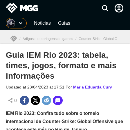
Millenium
Notícias
Guias
/
Artigos e reportagens de games
/
Counter-Strike: Global Offensive
Guia IEM Rio 2023: tabela,
Millenium

times, jogos, formato e mais
informações
Updated at
23/04/2023 at 17:51
Por
Maria Eduarda Cury
0
IEM Rio 2023: Confira tudo sobre o torneio
internacional de Counter-Strike: Global Offensive que
acontece este mês no Rio de Janeiro