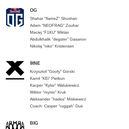
OG
Shahar "flameZ" Shushan
Adam "NEOFRAG" Zouhar
Maciej "F1KU" Miklas
Abdulkhalik "degster" Gasanov
Nikolaj "niko" Kristensen
9INE
Krzysztof "Goofy" Górski
Kamil "KEi" Pietkun
Kacper "Kylar" Walukiewicz
Wiktor "mynio" Kruk
Aleksander "hades" Miskiewicz
Coach: Casper "ruggah" Due
BIG