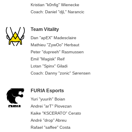
Kristian "k0nfig" Wienecke
Coach: Daniel "djL" Narancic
Team Vitality
Dan "apEX" Madesclaire
Mathieu "ZywOo" Herbaut
Peter "dupreeh" Rasmussen
Emil "Magisk" Reif
Lotan "Spinx" Giladi
Coach: Danny "zonic" Sørensen
FURIA Esports
Yuri "yuurih" Boian
Andrei "arT" Piovezan
Kaike "KSCERATO" Cerato
André "drop" Abreu
Rafael "saffee" Costa