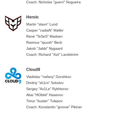
Coach: Nicholas "guerri" Nogueira
Heroic
Martin "stavn" Lund
Casper "cadiaN" Møller
René "TeSeS" Madsen
Rasmus "sjuush" Beck
Jakob "Jabbi" Nygaard
Coach: Richard "Xizt" Landström
Cloud9
Vladislav "nafany" Gorshkov
Dmitriy "sh1ro" Sokolov
Sergey "Ax1Le" Rykhtorov
Abai "HObbit" Hasenov
Timur "buster" Tulepov
Coach: Konstantin "groove" Pikiner