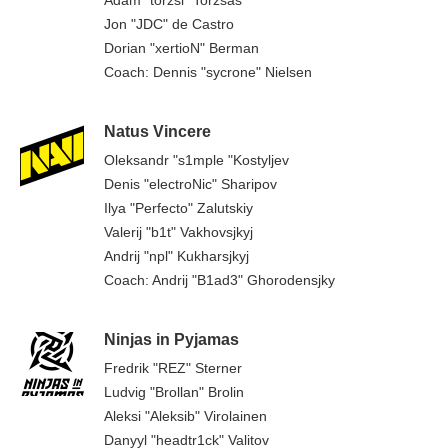
Jon "JDC" de Castro
Dorian "xertioN" Berman
Coach: Dennis "sycrone" Nielsen
Natus Vincere
Oleksandr "s1mple "Kostyljev
Denis "electroNic" Sharipov
Ilya "Perfecto" Zalutskiy
Valerij "b1t" Vakhovsjkyj
Andrij "npl" Kukharsjkyj
Coach: Andrij "B1ad3" Ghorodensjky
Ninjas in Pyjamas
Fredrik "REZ" Sterner
Ludvig "Brollan" Brolin
Aleksi "Aleksib" Virolainen
Danyyl "headtr1ck" Valitov