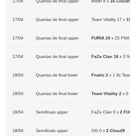
17/04
Quartas de final upper
MIBR 8 x
16 Cloud9
17/04
Quartas de final upper
Team Vitality 17 x
19 
17/04
Quartas de final upper
FURIA 19
x 15 FNATIC
17/04
Quartas de final upper
FaZe Clan 16
x 3 9z 
18/04
Quartas de final lower
Fnatic 2
x 1 9z Team
18/04
Quartas de final lower
Team Vitality 2
x 0 MI
18/04
Semifinais upper
FaZe Clan 0 x
2 FURI
18/04
Semifinais upper
OG 0 x
2 Cloud9