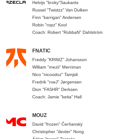
Helvijs "broky"Saukants
Russel "Twistzz" Van Dulken
Finn "karrigan" Andersen
Robin "ropz" Kool
Coach: Robert "RobbaN" Dahlström
FNATIC
Freddy "KRIMZ" Johansson
William "mezii" Merriman
Nico "nicoodoz" Tamjidi
Fredrik "roeJ" Jørgensen
Dion "FASHR" Derksen
Coach: Jamie "keita" Hall
MOUZ
David "frozen" Čerňanský
Christopher "dexter" Nong
Ádám "torzsi" Torzsás