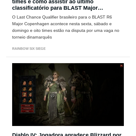
times e como assistir ao último
classificatório para BLAST Major
Copenhagen 2023 :sparkles: 1
O Last Chance Qualifier brasileiro para o BLAST R6
Major Copenhagen acontece nesta sexta, sábado e
domingo e oito times estão na disputa por uma vaga no
torneio dinamarquês
RAINBOW SIX SIEGE
Diablo IV: Jogadora agradece Blizzard por