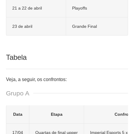
21 a 22 de abril
Playoffs
23 de abril
Grande Final
Tabela
Veja, a seguir, os confrontos:
Grupo A
Data
Etapa
Confront
17/04
Quartas de final upper
Imperial Esports 5 x
16