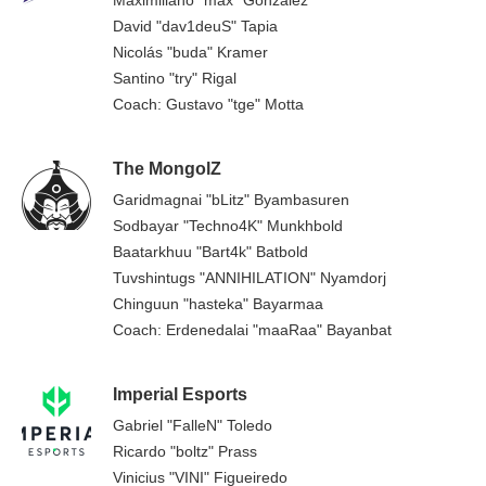
David "dav1deuS" Tapia
Nicolás "buda" Kramer
Santino "try" Rigal
Coach: Gustavo "tge" Motta
The MongolZ
Garidmagnai "bLitz" Byambasuren
Sodbayar "Techno4K" Munkhbold
Baatarkhuu "Bart4k" Batbold
Tuvshintugs "ANNIHILATION" Nyamdorj
Chinguun "hasteka" Bayarmaa
Coach: Erdenedalai "maaRaa" Bayanbat
Imperial Esports
Gabriel "FalleN" Toledo
Ricardo "boltz" Prass
Vinicius "VINI" Figueiredo