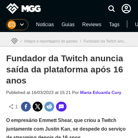
Millenium
Notícias
Guias
Reviews
Tags
U
/
Artigos e reportagens de games
/
Fundador da Twitch anuncia saída da plataforma após 16 anos
Fundador da Twitch anuncia
Millenium

saída da plataforma após 16
anos
Published at
16/03/2023 at 15:21
Por
Maria Eduarda Cury
1
O empresário Emmett Shear, que criou a Twitch
juntamente com Justin Kan, se despede do serviço
de streaming depois de 16 anos