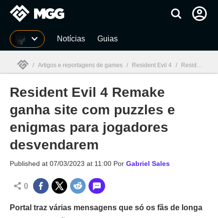
Millenium
Notícias
Guias
/
Artigos e reportagens de games
/
Resident Evil 4
/
Resident Evil 4 Remake ganha site com puzzles e enigmas para jogadores desvendarem
Resident Evil 4 Remake
Millenium

ganha site com puzzles e
enigmas para jogadores
desvendarem
Published at
07/03/2023 at 11:00
Por
Gabriel Sales
0
Portal traz várias mensagens que só os fãs de longa