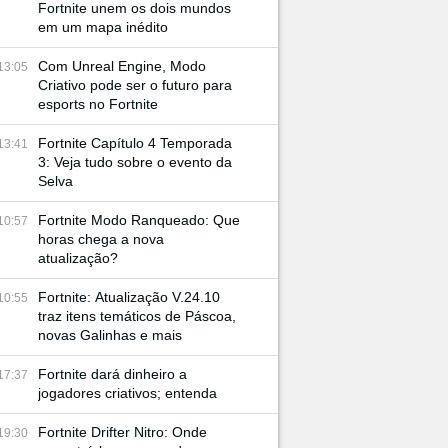
Fortnite unem os dois mundos
em um mapa inédito
Com Unreal Engine, Modo
13:05
Criativo pode ser o futuro para
esports no Fortnite
Fortnite Capítulo 4 Temporada
13:41
3: Veja tudo sobre o evento da
Selva
Fortnite Modo Ranqueado: Que
10:57
horas chega a nova
atualização?
Fortnite: Atualização V.24.10
10:55
traz itens temáticos de Páscoa,
novas Galinhas e mais
Fortnite dará dinheiro a
17:37
jogadores criativos; entenda
Fortnite Drifter Nitro: Onde
19:30