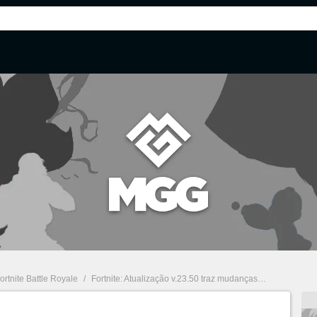
ortnite Battle Royale
/
Fortnite: Atualização v.23.50 traz mudanças para Modo Criativo, novas Tarefas Criptograma e mais