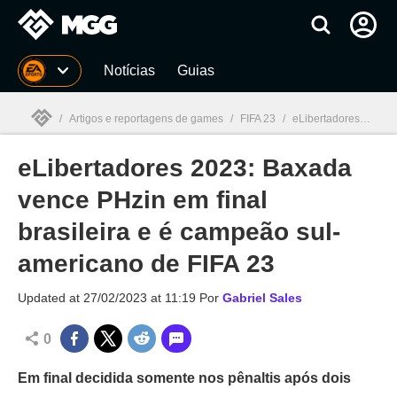
Millenium
Notícias
Guias
/
Artigos e reportagens de games
/
FIFA 23
/
eLibertadores 2023: Baxada vence PHzin em final brasileira e é campeão sul-americano de FIFA 23
eLibertadores 2023: Baxada
Millenium

vence PHzin em final
brasileira e é campeão sul-
americano de FIFA 23
Updated at
27/02/2023 at 11:19
Por
Gabriel Sales
0
Em final decidida somente nos pênaltis após dois