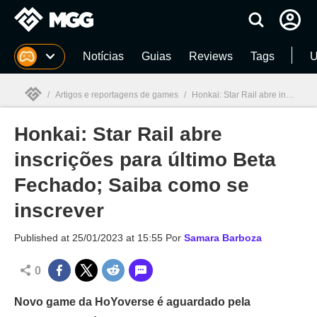
Millenium
Notícias
Guias
Reviews
Tags
U
/
Artigos e reportagens de games
/
Honkai: Star Rail abre inscrições para último Beta Fechado; Saiba como se inscrever
Honkai: Star Rail abre
Millenium

inscrições para último Beta
Fechado; Saiba como se
inscrever
Published at
25/01/2023 at 15:55
Por
Samara Barboza
0
Novo game da HoYoverse é aguardado pela