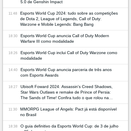
5.0 de Genshin Impact
Esports World Cup 2024: tudo sobre as competições
11:48
de Dota 2, League of Legends, Call of Duty:
Warzone e Mobile Legends: Bang Bang
Esports World Cup anuncia Call of Duty Modern
18:30
Warfare III como modalidade
Esports World Cup inclui Call of Duty Warzone como
18:26
modalidade
Esports World Cup anuncia parceria de três anos
14:40
com Esports Awards
Ubisoft Foward 2024: Assassin's Creed Shadows,
18:27
Star Wars Outlaws e remake de Prince of Persia:
The Sands of Time! Confira tudo o que rolou na
conferência
MMORPG League of Angels: Pact já está disponível
11:30
no Brasil
O guia definitivo da Esports World Cup: de 3 de julho
18:38