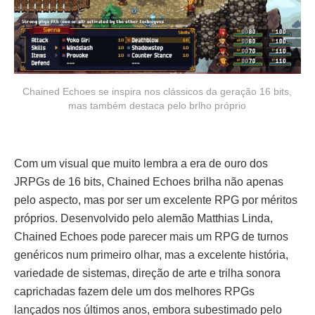
Chained Echoes se inspira nos clássicos da geração 16 bits,
mas também destaca pelo brlho próprio
Com um visual que muito lembra a era de ouro dos
JRPGs de 16 bits, Chained Echoes brilha não apenas
pelo aspecto, mas por ser um excelente RPG por méritos
próprios. Desenvolvido pelo alemão Matthias Linda,
Chained Echoes pode parecer mais um RPG de turnos
genéricos num primeiro olhar, mas a excelente história,
variedade de sistemas, direção de arte e trilha sonora
caprichadas fazem dele um dos melhores RPGs
lançados nos últimos anos, embora subestimado pelo