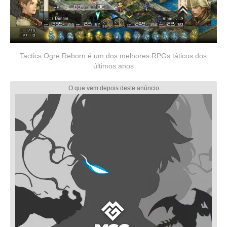
Tactics Ogre Reborn é um dos melhores RPGs táticos dos
últimos anos