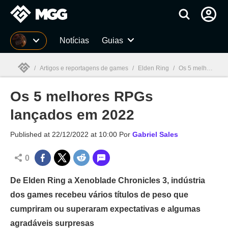
Millenium
Notícias
Guias
/
Artigos e reportagens de games
/
Elden Ring
/
Os 5 melhores RPGs lançados em 2022
Os 5 melhores RPGs
Millenium

lançados em 2022
Published at
22/12/2022 at 10:00
Por
Gabriel Sales
0
De Elden Ring a Xenoblade Chronicles 3, indústria
dos games recebeu vários títulos de peso que
cumpriram ou superaram expectativas e algumas
agradáveis surpresas