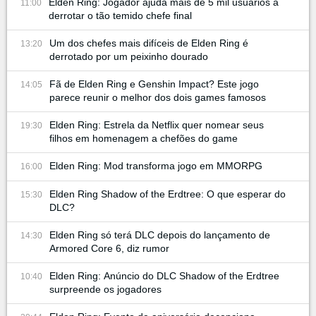
Elden Ring: Jogador ajuda mais de 5 mil usuários a
11:00
derrotar o tão temido chefe final
Um dos chefes mais difíceis de Elden Ring é
13:20
derrotado por um peixinho dourado
Fã de Elden Ring e Genshin Impact? Este jogo
14:05
parece reunir o melhor dos dois games famosos
Elden Ring: Estrela da Netflix quer nomear seus
19:30
filhos em homenagem a chefões do game
Elden Ring: Mod transforma jogo em MMORPG
16:00
Elden Ring Shadow of the Erdtree: O que esperar do
15:30
DLC?
Elden Ring só terá DLC depois do lançamento de
14:30
Armored Core 6, diz rumor
Elden Ring: Anúncio do DLC Shadow of the Erdtree
10:40
surpreende os jogadores