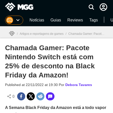
Millenium
Notícias
Guias
Reviews
Tags
U
/
Artigos e reportagens de games
/
Chamada Gamer: Pacote Nintendo Switch está com 25% de desconto na Black Friday da Amazon!
Chamada Gamer: Pacote
Millenium

Nintendo Switch está com
25% de desconto na Black
Friday da Amazon!
Published at
22/11/2022 at 19:30
Por
Debora Tavares
0
A Semana Black Friday da Amazon está a todo vapor