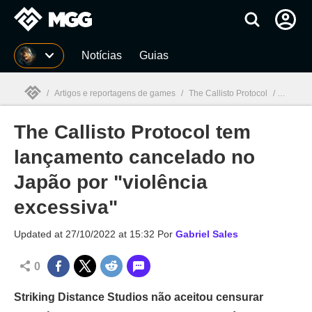
Millenium
Notícias
Guias
/
Artigos e reportagens de games
/
The Callisto Protocol
/
The Call
The Callisto Protocol tem
Millenium

lançamento cancelado no
Japão por "violência
excessiva"
Updated at
27/10/2022 at 15:32
Por
Gabriel Sales
0
Striking Distance Studios não aceitou censurar