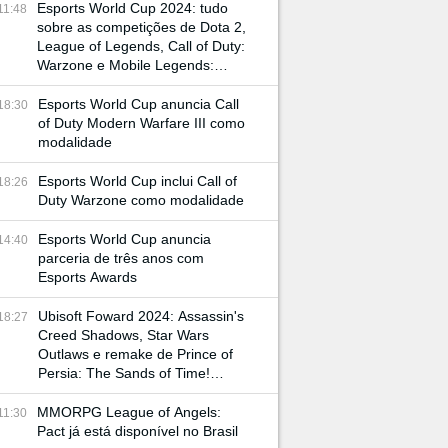
Esports World Cup 2024: tudo
11:48
sobre as competições de Dota 2,
League of Legends, Call of Duty:
Warzone e Mobile Legends:
Bang Bang
Esports World Cup anuncia Call
18:30
of Duty Modern Warfare III como
modalidade
Esports World Cup inclui Call of
18:26
Duty Warzone como modalidade
Esports World Cup anuncia
14:40
parceria de três anos com
Esports Awards
Ubisoft Foward 2024: Assassin's
18:27
Creed Shadows, Star Wars
Outlaws e remake de Prince of
Persia: The Sands of Time!
Confira tudo o que rolou na
conferência
MMORPG League of Angels:
11:30
Pact já está disponível no Brasil