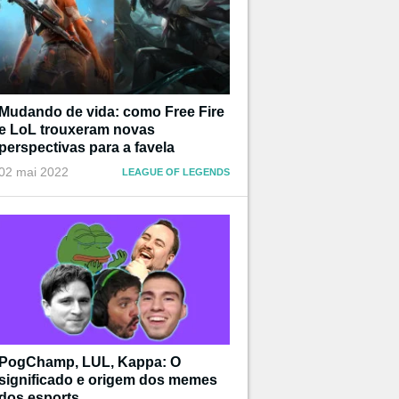
Mudando de vida: como Free Fire
e LoL trouxeram novas
perspectivas para a favela
02 mai 2022
LEAGUE OF LEGENDS
PogChamp, LUL, Kappa: O
significado e origem dos memes
dos esports