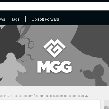
ews
Tags
Ubisoft Forward
witchCon: ex-estrela pornô quebra as costas em duas partes ao vivo no evento