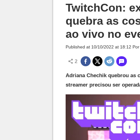
Millenium

TwitchCon: ex
quebra as co
ao vivo no ev
Published at
10/10/2022 at 18:12
Po
2
Adriana Chechik quebrou as c
streamer precisou ser operad