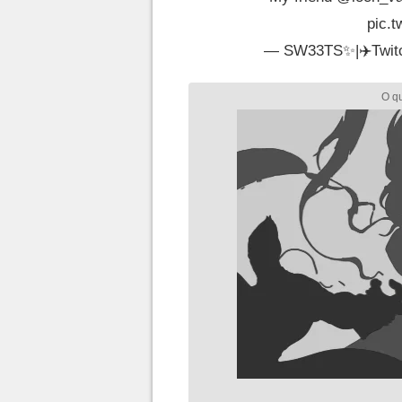
pic.
— SW33TS✨️|✈️Twi