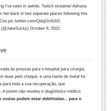
ng I’ve seen in awhile. Twitch streamer Adriana
 her back in two separate places following this
hCon
pic.twitter.com/QdojGn5UtG
y (@JakeSucky)
October 9, 2022
ave
vada às pressas para o hospital para cirurgia.
m duas pelo choque, e uma haste de metal foi
a para toda a sua recuperação, que
. A jovem não revelou o diagnóstico médico
 costas podem estar debilitadas... para o