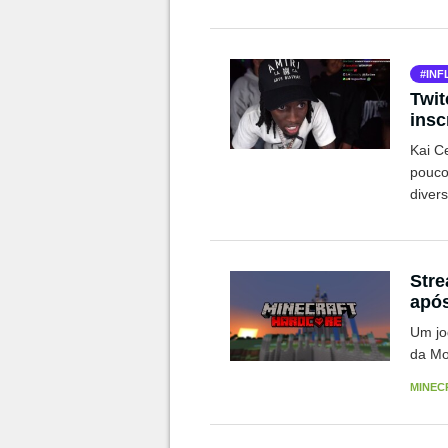
INF
Twit
insc
Kai C
pouco
diver
Stre
após
Um jo
da Mo
MINEC