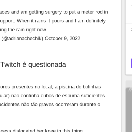
aces and am getting surgery to put a meter rod in
upport. When it rains it pours and I am definitely
ling the rain right now.
k (@adrianachechik)
October 9, 2022
 Twitch é questionada
res presentes no local, a piscina de bolinhas
 pular) não continha cubos de espuma suficientes
 acidentes não tão graves ocorreram durante o
aness
dislocated her knee in this thing