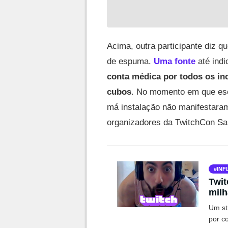
Acima, outra participante diz q
de espuma.
Uma fonte
até indi
conta médica por todos os in
cubos
. No momento em que esc
má instalação não manifestaram
organizadores da TwitchCon Sa
INF
Twit
milh
Um st
por co