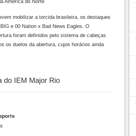
 da América do Norte
vem mobilizar a torcida brasileira, os destaques
 x BIG e 00 Nation x Bad News Eagles. O
tura foram definidos pelo sistema de cabeças
os os duelos da abertura, cujos horários ainda
a do IEM Major Rio
Esports
ts