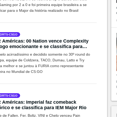
aming por 2 a 0 e foi primeira equipe brasileira a se
ficar para o Major da história realizado no Brasil
ORTS-CSGO
Américas: 00 Nation vence Complexity
ogo emocionante e se classifica para
r do Rio
elo acirradíssimo e decidido somente no 30º round do
pa, equipe de Coldzera, TACO, Dumau, Latto e Try
 a melhor e se juntou à FURIA como representante
leira no Mundial de CS:GO
ORTS-CSGO
Américas: Imperial faz comeback
órico e se classifica para IEM Major Rio
 de Fallen, Fer, Boltz, VINI e Chelo venceu Pain