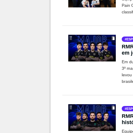
Pain G
classi
ESP
RMR 
em j
Majo
Em du
3º ma
levou
brasi
ESP
RMR 
hist
Equipe