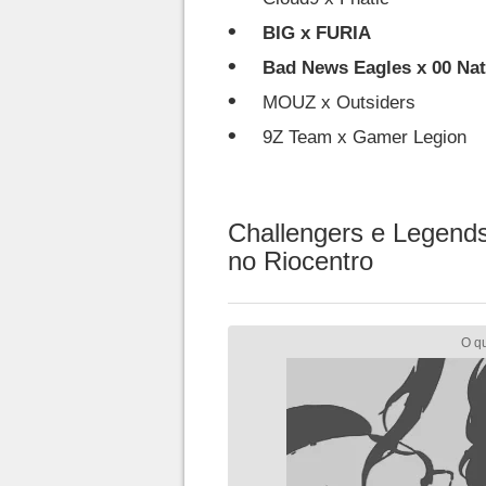
BIG x FURIA
Bad News Eagles x 00 Nat
MOUZ x Outsiders
9Z Team x Gamer Legion
Challengers e Legends
no Riocentro