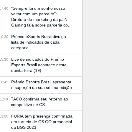
"Sempre foi um sonho nosso
17:40
voltar com um parceiro":
Diretora de marketing da paiN
Gaming fala sobre parceria com
JBL e retorno à BGS
Prêmio eSports Brasil divulga
10:30
lista de indicados de cada
categoria
Live de indicados do Prêmio
15:30
Esports Brasil acontece nesta
quinta-feira (19)
Prêmio Esports Brasil apresenta
16:45
o superjúri da sua sétima edição
TACO confirma seu retorno ao
11:40
competitivo de CS
FURIA tem presença confirmada
13:00
em torneio de CS:GO presencial
da BGS 2023