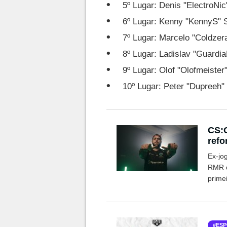
5º Lugar: Denis "ElectroNic
6º Lugar: Kenny "KennyS" 
7º Lugar: Marcelo "Coldzer
8º Lugar: Ladislav "Guardi
9º Lugar: Olof "Olofmeister"
10º Lugar: Peter "Dupreeh
CS:G
refo
Ex-jo
RMR d
prime
ESP