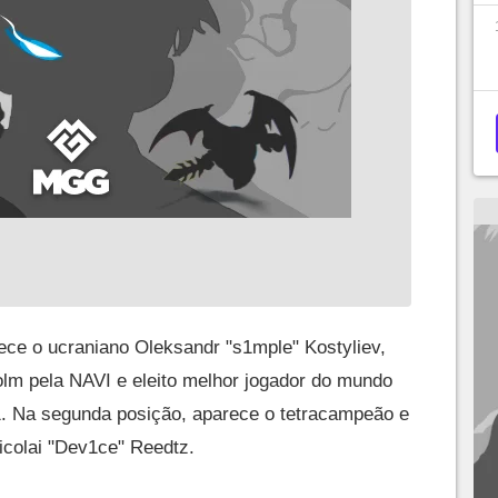
rece o ucraniano Oleksandr "s1mple" Kostyliev,
m pela NAVI e eleito melhor jogador do mundo
. Na segunda posição, aparece o tetracampeão e
colai "Dev1ce" Reedtz.