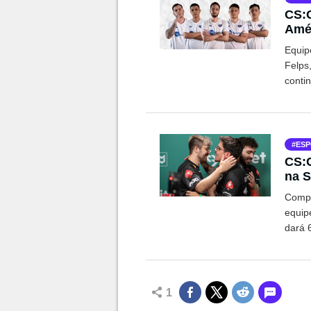
CS:G
Amér
sup
Equip
Felps
conti
ESP
CS:
na S
Compe
equip
dará 
1