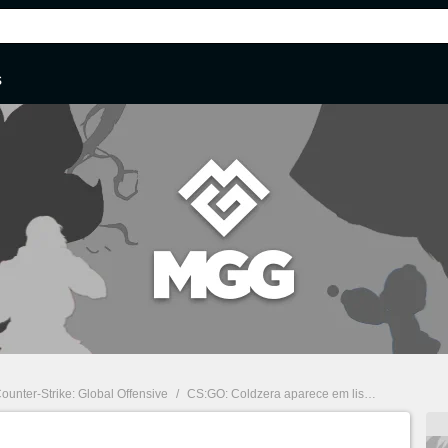
s
ounter-Strike: Global Offensive
/
CS:GO: Coldzera aparece em lista dos 10 melhores jogadores da primeira década do FPS