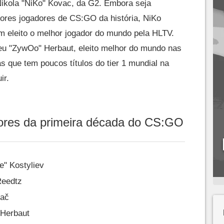
Nikola "NiKo" Kovac, da G2. Embora seja
res jogadores de CS:GO da história, NiKo
 eleito o melhor jogador do mundo pela HLTV.
eu "ZywOo" Herbaut, eleito melhor do mundo nas
 que tem poucos títulos do tier 1 mundial na
ir.
ores da primeira década do CS:GO
e" Kostyliev
Reedtz
vač
 Herbaut