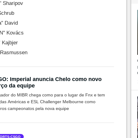
" Sharipov
Schrub
a" David
aN" Kovács
 Kajbjer
" Rasmussen
O: Imperial anuncia Chelo como novo
rço da equipe
gador do MIBR chega como para o lugar de Fnx e tem
as Américas e ESL Challenger Melbourne como
iros campeonatos pela nova equipe
ORTS-CSGO