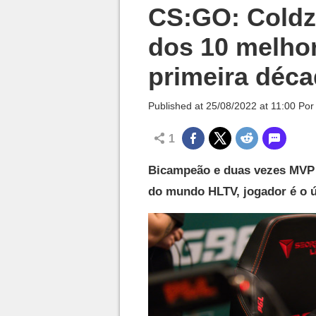
Millenium

CS:GO: Coldze
dos 10 melho
primeira déc
Published at
25/08/2022 at 11:00
Po
1
Bicampeão e duas vezes MVP d
do mundo HLTV, jogador é o ún