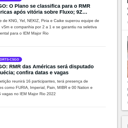
O: O Plano se classifica para o RMR
icas após vitória sobre Fluxo; 9Z
era Case
e de KNG, Yel, NEKIZ, Piria e Caike superou equipe de
, vSm e companhia por 2 a 1 e se garantiu na seletiva
nental para o IEM Major Rio
ORTS-CSGO
GO: RMR das Américas será disputado
uécia; confira datas e vagas
tição reunirá 16 participantes, terá presença de
es como FURIA, Imperial, Pain, MIBR e 00 Nation e
6 vagas no IEM Major Rio 2022