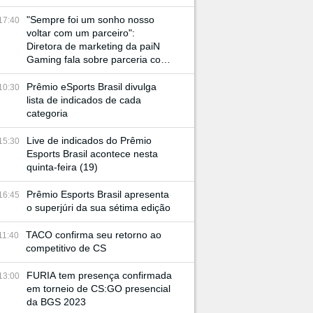
"Sempre foi um sonho nosso
17:40
voltar com um parceiro":
Diretora de marketing da paiN
Gaming fala sobre parceria com
JBL e retorno à BGS
Prêmio eSports Brasil divulga
10:30
lista de indicados de cada
categoria
Live de indicados do Prêmio
15:30
Esports Brasil acontece nesta
quinta-feira (19)
Prêmio Esports Brasil apresenta
16:45
o superjúri da sua sétima edição
TACO confirma seu retorno ao
11:40
competitivo de CS
FURIA tem presença confirmada
13:00
em torneio de CS:GO presencial
da BGS 2023