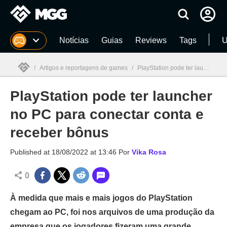
Millenium
Notícias
Guias
Reviews
Tags
U
/
Artigos e reportagens de games
/
PlayStation pode ter launcher no PC para conectar conta e receber bônus
PlayStation pode ter launcher
Millenium

no PC para conectar conta e
receber bônus
Published at
18/08/2022 at 13:46
Por
Vika Rosa
0
À medida que mais e mais jogos do PlayStation
chegam ao PC, foi nos arquivos de uma produção da
empresa que os jogadores fizeram uma grande