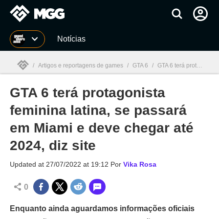
Millenium
Notícias
/
Artigos e reportagens de games
/
GTA 6
/
GTA 6 terá protagonista feminina latina, se passará em Miami e deve chegar até 2024, diz site
GTA 6 terá protagonista
Millenium

feminina latina, se passará
em Miami e deve chegar até
2024, diz site
Updated at
27/07/2022 at 19:12
Por
Vika Rosa
0
Enquanto ainda aguardamos informações oficiais