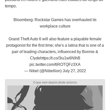
tempo.
Bloomberg: Rockstar Games has overhauled its
workplace culture
Grand Theft Auto 6 will also feature a playable female
protagonist for the first time; she's a latina that is one of a
pair of leading characters, influenced by Bonnie &
Clyde
https://t.co/3iu1w6NIhB
pic.twitter.com/6ROTQFz3XA
— Nibel (@Nibellion)
July 27, 2022