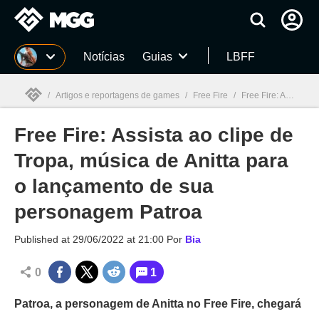
Millenium
Notícias
Guias
LBFF
/
Artigos e reportagens de games
/
Free Fire
/
Free Fire: Assista ao clipe de Tropa, música de Anitta para o lançamento de sua personagem Patroa
Free Fire: Assista ao clipe de
Millenium

Tropa, música de Anitta para
o lançamento de sua
personagem Patroa
Published at
29/06/2022 at 21:00
Por
Bia
0
1
Patroa, a personagem de Anitta no Free Fire, chegará