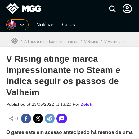
Millenium
Notícias
Guias
/
Artigos e reportagens de games
/
V Rising
/
V Rising atinge marca impressionante no Steam e indica seguir os passos de Valheim
V Rising atinge marca
Millenium

impressionante no Steam e
indica seguir os passos de
Valheim
Published at
23/05/2022 at 13:20
Por
Zelsh
0
O game está em acesso antecipado há menos de uma