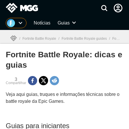
Millenium
Notícias
Guias
/
Fortnite Battle Royale
/
Fortnite Battle Royale guides
/
Fortnite Battle Royale: dicas e guias
Fortnite Battle Royale: dicas e
Millenium

guias
3
Compartilhar
Veja aqui guias, truques e informações técnicas sobre o
battle royale da Epic Games.
Guias para iniciantes