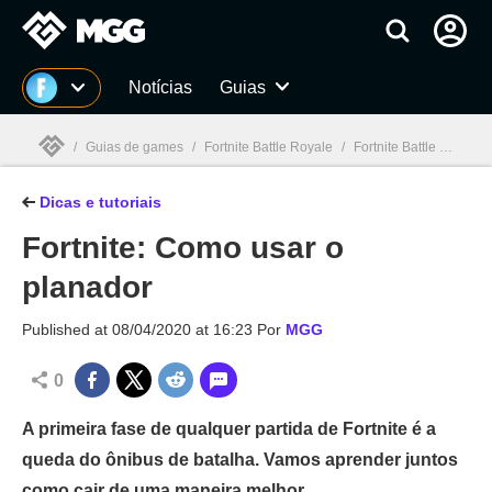
Millenium
Notícias
Guias
/
Guias de games
/
Fortnite Battle Royale
/
Fortnite Battle Royale: dicas e guias
Dicas e tutoriais
Millenium

Fortnite: Como usar o
planador
Published at
08/04/2020 at 16:23
Por
MGG
0
A primeira fase de qualquer partida de Fortnite é a
queda do ônibus de batalha. Vamos aprender juntos
como cair de uma maneira melhor