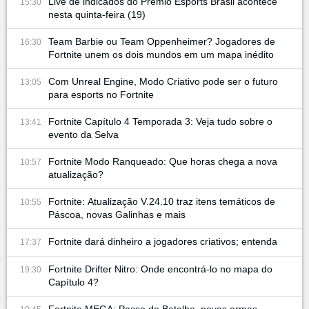
Live de indicados do Prêmio Esports Brasil acontece
15:30
nesta quinta-feira (19)
Team Barbie ou Team Oppenheimer? Jogadores de
16:30
Fortnite unem os dois mundos em um mapa inédito
Com Unreal Engine, Modo Criativo pode ser o futuro
13:05
para esports no Fortnite
Fortnite Capítulo 4 Temporada 3: Veja tudo sobre o
13:41
evento da Selva
Fortnite Modo Ranqueado: Que horas chega a nova
10:57
atualização?
Fortnite: Atualização V.24.10 traz itens temáticos de
10:55
Páscoa, novas Galinhas e mais
Fortnite dará dinheiro a jogadores criativos; entenda
17:37
Fortnite Drifter Nitro: Onde encontrá-lo no mapa do
19:30
Capítulo 4?
Fortnite MEGA: Passe de Batalha, novas armas,