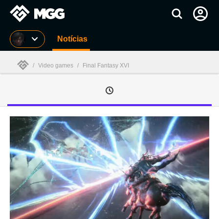
Millenium
Notícias
/
Video games
/
Final Fantasy XVI
Millenium
