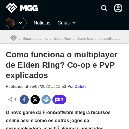
Millenium
Notícias
Guias
/
Guias de games
/
Elden Ring
/
Como funciona o multiplayer de Elden Ring? Co-op e PvP explicados
Como funciona o multiplayer
Millenium

de Elden Ring? Co-op e PvP
explicados
Published at
25/02/2022 at 13:53
Por
Zelsh
1
3
O novo game da FromSoftware integra recursos
online assim como os outros jogos da
desenvolvedora, mas há algumas novidades