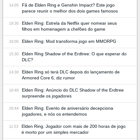
Fã de Elden Ring e Genshin Impact? Este jogo
14:05
parece reunir o melhor dos dois games famosos
Elden Ring: Estrela da Netflix quer nomear seus
19:30
filhos em homenagem a chefões do game
Elden Ring: Mod transforma jogo em MMORPG
16:00
Elden Ring Shadow of the Erdtree: O que esperar do
15:30
DLC?
Elden Ring só terá DLC depois do lançamento de
14:30
Armored Core 6, diz rumor
Elden Ring: Anúncio do DLC Shadow of the Erdtree
10:40
surpreende os jogadores
Elden Ring: Evento de aniversário decepciona
20:44
jogadores, e nós os entendemos
Elden Ring: Jogador com mais de 200 horas de jogo
11:53
é morto por um simples mercador