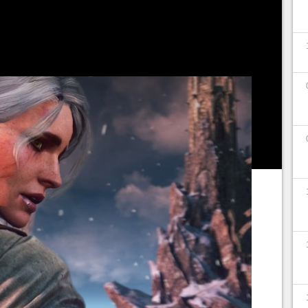
agens, romances e política.
a avisado: grandes spoilers à frente (óbvio)!