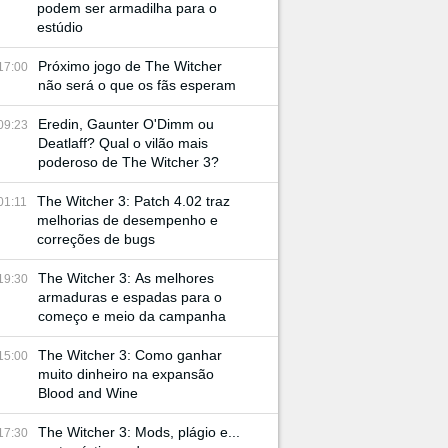
podem ser armadilha para o
estúdio
Próximo jogo de The Witcher
17:00
não será o que os fãs esperam
Eredin, Gaunter O'Dimm ou
09:23
Deatlaff? Qual o vilão mais
poderoso de The Witcher 3?
The Witcher 3: Patch 4.02 traz
01:11
melhorias de desempenho e
correções de bugs
The Witcher 3: As melhores
19:30
armaduras e espadas para o
começo e meio da campanha
The Witcher 3: Como ganhar
15:00
muito dinheiro na expansão
Blood and Wine
The Witcher 3: Mods, plágio e...
17:30