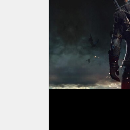
The Witcher 3: Wild Hunt
pos
jogo traz várias combinações p
durante a jornada. Para facilit