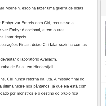
aer Morhein, escolha fazer uma guerra de bolas
er Emhyr var Emreis com Ciri, recuse-se a
Ir ver Emhyr é opcional, e tem outras
s listar depois.
eparações Finais, deixe Ciri falar sozinha com as
 devastar o laboratório Avallac'h.
Tumba de Skjall em Hindarsfjall.
s, Ciri nunca retorna da luta. A missão final do
a última Moire nos pântanos, já que ela está com
rcado por monstros e o destino do bruxo fica