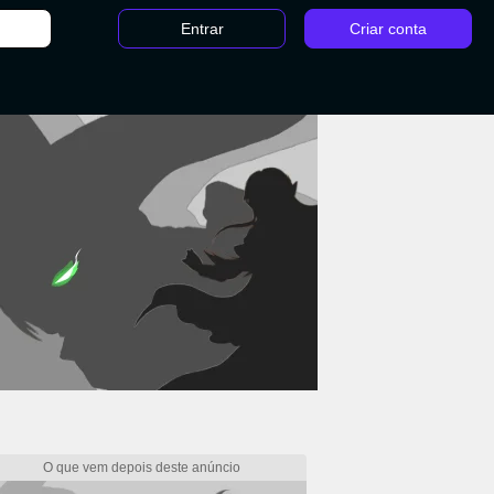
Entrar
Criar conta
inais de The Witcher 3: Quantos são, quais escolhas tomar e como fazer todos