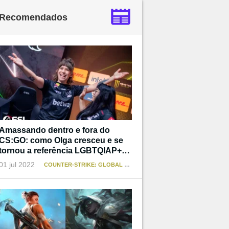
Recomendados
Amassando dentro e fora do
CS:GO: como Olga cresceu e se
tornou a referência LGBTQIAP+
que não teve
01 jul 2022
COUNTER-STRIKE: GLOBAL OFFENSIVE