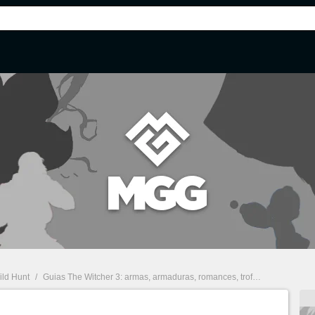
ild Hunt
/
Guias The Witcher 3: armas, armaduras, romances, troféus e mais
/
F