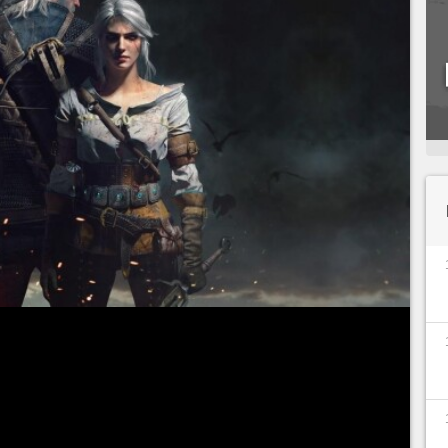
sui
diversos finais
. Ao invés de destino fixos, o
ossíveis que dependem de escolhas feitas
ar e dar um melhor entendimento, dividiremos os