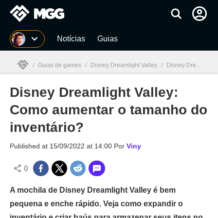
Millenium
Notícias
Guias
/
Guias de games
/
Disney Dreamlight Valley
/
Disney Dreamlight Valley: Como aumentar o tamanho do inventário?
Disney Dreamlight Valley:
Millenium

Como aumentar o tamanho do
inventário?
Published at
15/09/2022 at 14:00
Por
Viny
0
A mochila de Disney Dreamlight Valley é bem
pequena e enche rápido. Veja como expandir o
inventário e criar baús para armazenar seus itens no