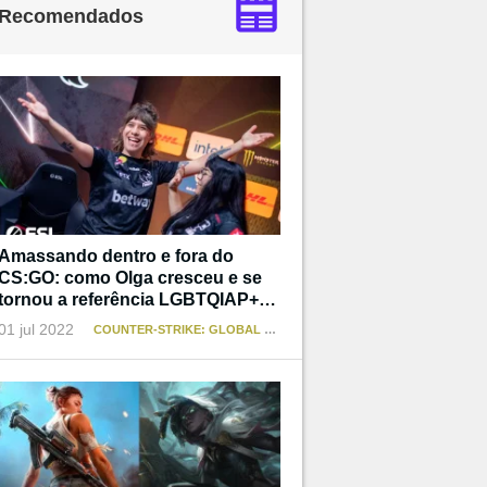
Recomendados
Amassando dentro e fora do
CS:GO: como Olga cresceu e se
tornou a referência LGBTQIAP+
que não teve
01 jul 2022
COUNTER-STRIKE: GLOBAL OFFENSIVE