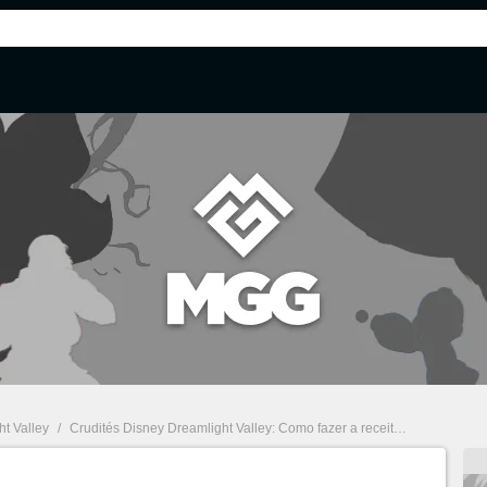
t Valley
/
Crudités Disney Dreamlight Valley: Como fazer a receita e completar a missão do Mickey