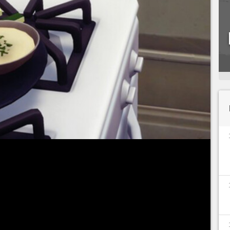
de seus serviços em
Disney Dreamlight Valley
.
, seu tópico de busca rapidamente se tornará
ta falta de Minnie, Mickey decide fazer um