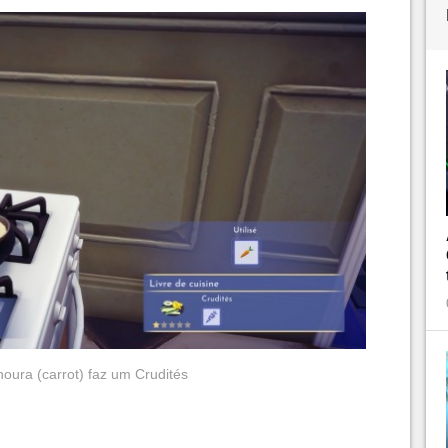
oura (carrot) faz um Crudités