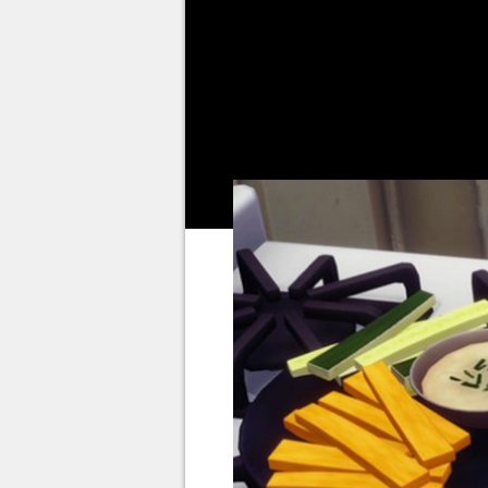
Para completar a missão
"Miss
Será necessário preparar dois
Crudités
para o piquenique pla
completar essa quest.