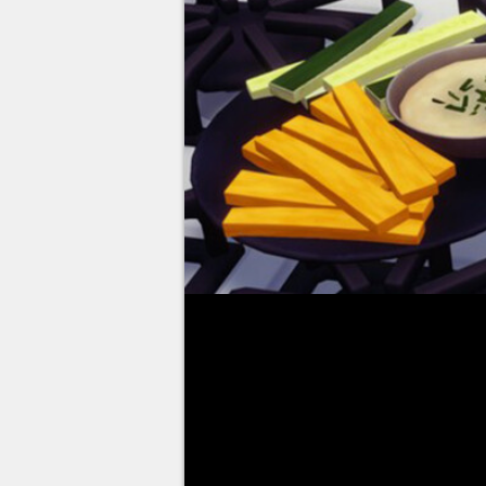
Mickey
precisará rapidamente 
Após uma breve missão tutorial
mais interessante. Sentindo mui
piquenique.