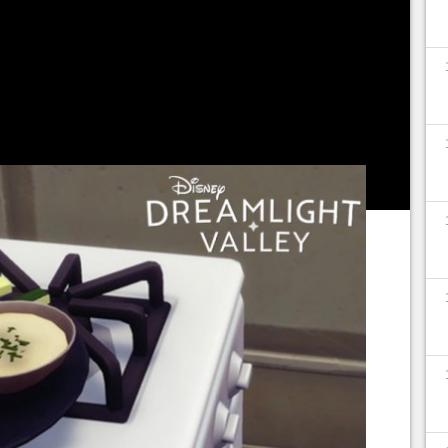
ing Minnie"
, você precisará fazer duas receitas.
 Sanduíches de Peixe
(Fish Sandwiches
) e cinco
nejado por Mickey. Veja como fazer os pratos e