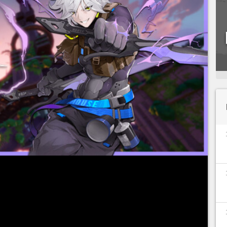
l SSR em
Tower of Fantasy
. Neste guia, você verá
de a sua arma
Adagas Trovejantes
, passando por
matrizes usar
.