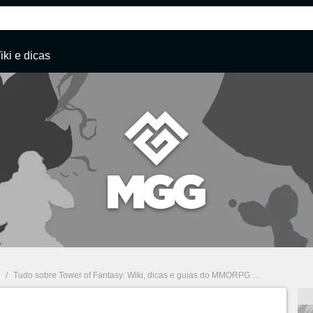
iki e dicas
/
Tudo sobre Tower of Fantasy: Wiki, dicas e guias do MMORPG
/
Crow Tower o