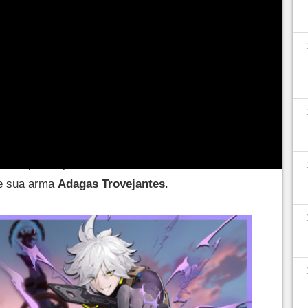
el
desde 10 de agosto de 2022
e este novo jogo
rista de mundo aberto com um aspecto MMORPG.
penas explorar as diferentes regiões, completar
 personagens e melhorá-los.
ção é um pouco especial
e permite obter armas
 N - R - SR - SRR. Anexados a essas armas estão
ros apenas para raridades SR e SSR. O
 sua arma
Adagas Trovejantes
.