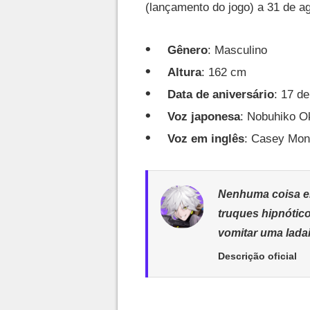
(lançamento do jogo) a 31 de ag
Gênero
: Masculino
Altura
: 162 cm
Data de aniversário
: 17 d
Voz japonesa
: Nobuhiko O
Voz em inglês
: Casey Mong
Nenhuma coisa e
truques hipnótic
vomitar uma ladai
Descrição oficial