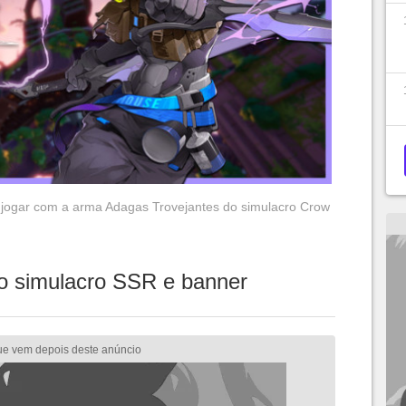
o jogar com a arma Adagas Trovejantes do simulacro Crow
o simulacro SSR e banner