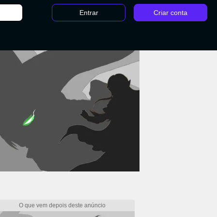
Entrar
Criar conta
f Fantasy: Arma Adagas Trovejantes, build, matrizes... como jogar?