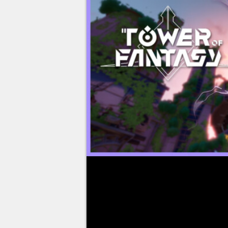
Crow
é um simulacro de níve
tudo sobre o personagem, des
como jogar, qual build e
quais 