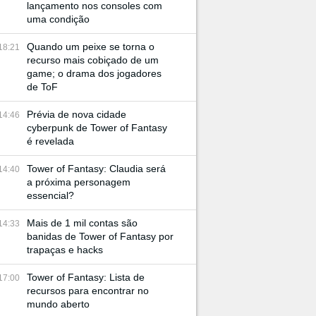
lançamento nos consoles com
uma condição
Quando um peixe se torna o
18:21
recurso mais cobiçado de um
game; o drama dos jogadores
de ToF
Prévia de nova cidade
14:46
cyberpunk de Tower of Fantasy
é revelada
Tower of Fantasy: Claudia será
14:40
a próxima personagem
essencial?
Mais de 1 mil contas são
14:33
banidas de Tower of Fantasy por
trapaças e hacks
Tower of Fantasy: Lista de
17:00
recursos para encontrar no
mundo aberto