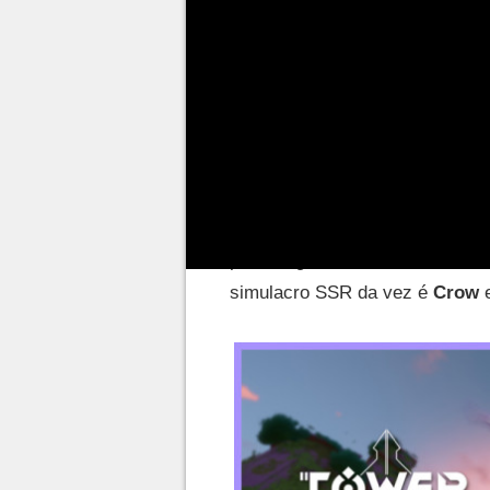
Tower of Fantasy está disponív
gacha
traz uma aventura futu
Seu objetivo é, portanto, não a
missões, mas também convocar
No ToF, o
sistema de convoca
com vários níveis de raridade:
personagens chamados simulac
simulacro SSR da vez é
Crow
e