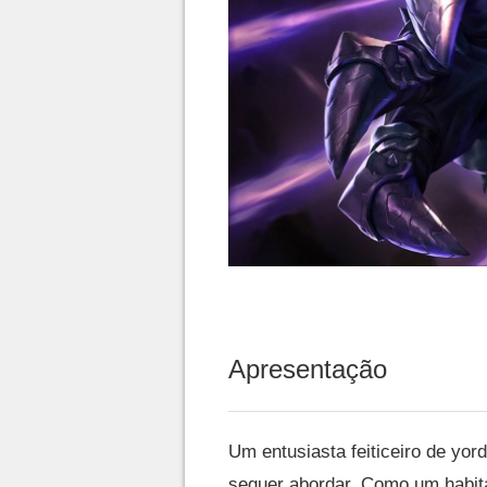
Apresentação
Um entusiasta feiticeiro de yo
sequer abordar. Como um habitan