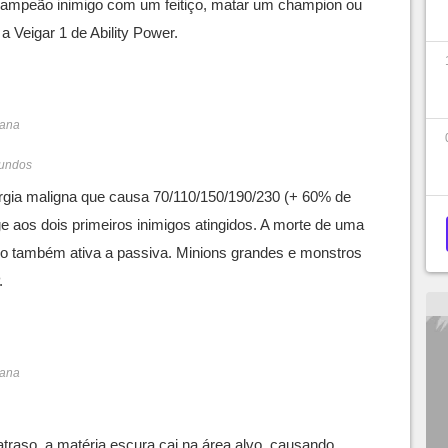
campeão inimigo com um feitiço, matar um champion ou
a Veigar 1 de Ability Power.
mana
gundos
gia maligna que causa 70/110/150/190/230 (+ 60% de
 aos dois primeiros inimigos atingidos. A morte de uma
ço também ativa a passiva. Minions grandes e monstros
.
mana
traso, a matéria escura cai na área alvo, causando