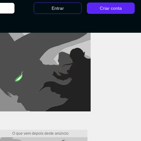
Entrar
Criar conta
Todos os campeões de LoL: habilidades, skins, história e mais - Veigar