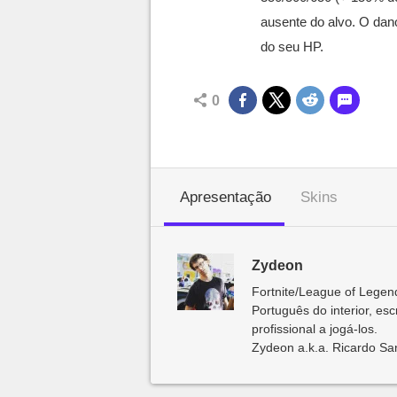
ausente do alvo. O da
do seu HP.
0
Apresentação
Skins
Zydeon
Fortnite/League of Lege
Português do interior, es
profissional a jogá-los.
Zydeon a.k.a. Ricardo San