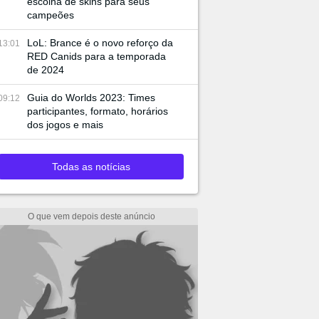
escolha de skins para seus
campeões
LoL: Brance é o novo reforço da
13:01
RED Canids para a temporada
de 2024
Guia do Worlds 2023: Times
09:12
participantes, formato, horários
dos jogos e mais
Todas as notícias