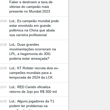
Faker e destroem a taxa de
vitórias do campeão mais
presente no Mundial 2023
LoL: Ex-campeão mundial pode
19:00
estar envolvido em grande
polêmica na China que abala
sua carreira profissional
LoL: Duas grandes
15:00
movimentações ocorreram na
LPL, a hegemonia do JDG
poderia estar ameaçada?
LoL: KT Rolster recruta dois ex-
13:00
campeões mundiais para a
temporada de 2024 da LCK
LoL: RED Canids oficializa
13:07
retorno de Jojo por R$ 300 mil
LoL: Alguns jogadores da T1
16:05
podem ter problemas na