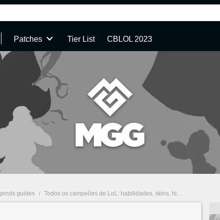
Patches
Tier List
CBLOL 2023
gends guides
/
Todos os campeões de LoL: habilidades, skins, história e mais
/