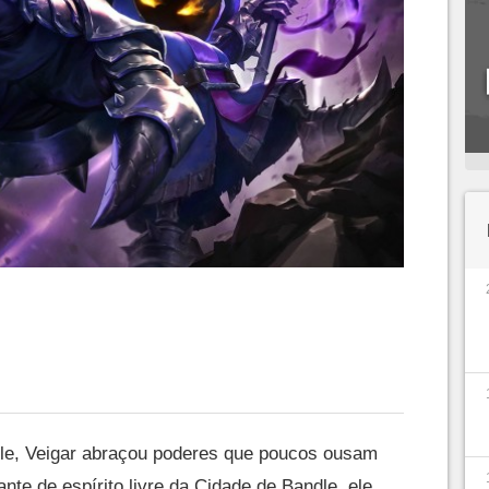
rdle, Veigar abraçou poderes que poucos ousam
te de espírito livre da Cidade de Bandle, ele