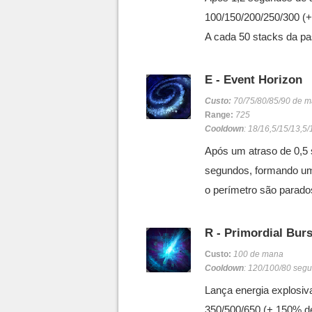
100/150/200/250/300 (
A cada 50 stacks da pa
E - Event Horizon
Custo:
70/75/80/85/90 de 
Range:
725
Cooldown
: 18/16,5/15/13,5
Após um atraso de 0,5 
segundos, formando um
o perímetro são parados 
R - Primordial Burs
Custo:
100 de mana
Cooldown
: 120/100/80 seg
Lança energia explosiv
350/500/650 (+ 150% d