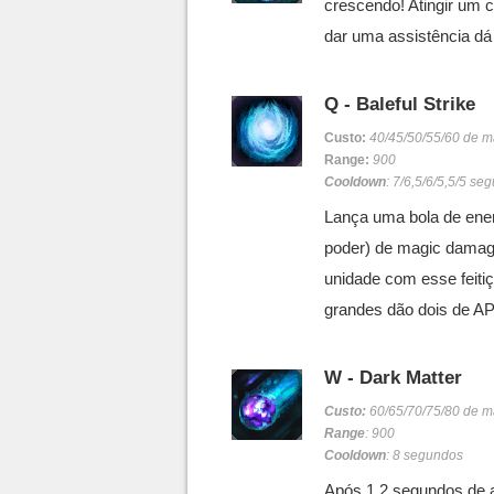
crescendo! Atingir um 
dar uma assistência dá 
Q - Baleful Strike
Custo:
40/45/50/55/60 de 
Range:
900
Cooldown
: 7/6,5/6/5,5/5 se
Lança uma bola de ener
poder) de magic damage
unidade com esse feiti
grandes dão dois de AP
W - Dark Matter
Custo:
60/65/70/75/80 de 
Range
: 900
Cooldown
: 8 segundos
Após 1,2 segundos de a