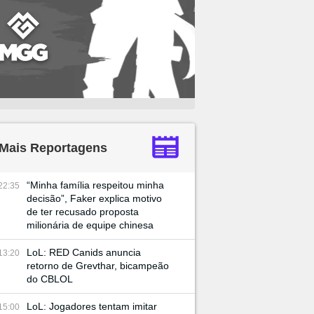
Mais Reportagens
“Minha família respeitou minha
22:35
decisão”, Faker explica motivo
de ter recusado proposta
milionária de equipe chinesa
LoL: RED Canids anuncia
13:20
retorno de Grevthar, bicampeão
do CBLOL
LoL: Jogadores tentam imitar
15:00