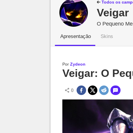
Millenium

Todos os camp
Veigar
O Pequeno Mes
Apresentação
Skins
Por
Zydeon
Veigar: O Pe
0