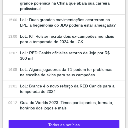
grande polêmica na China que abala sua carreira
profissional
LoL: Duas grandes movimentações ocorreram na
15:00
LPL, a hegemonia do JDG poderia estar ameaçada?
LoL: KT Rolster recruta dois ex-campeões mundiais
13:00
para a temporada de 2024 da LCK
LoL: RED Canids oficializa retorno de Jojo por R$
13:07
300 mil
LoL: Alguns jogadores da T1 podem ter problemas
16:05
na escolha de skins para seus campeões
LoL: Brance é o novo reforço da RED Canids para a
13:01
temporada de 2024
Guia do Worlds 2023: Times participantes, formato,
09:12
horários dos jogos e mais
Todas as notícias