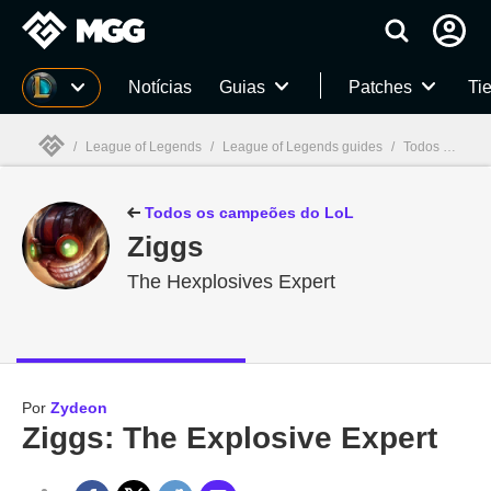
Millenium
Notícias
Guias
Patches
Tie
/
League of Legends
/
League of Legends guides
/
Todos os campeões de LoL: habilidades, skins, história e mais
Millenium

Todos os campeões do LoL
Ziggs
The Hexplosives Expert
Por
Zydeon
Ziggs: The Explosive Expert