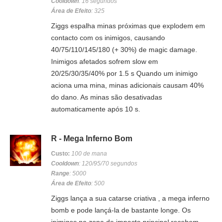
Cooldown
: 16 segundos
Área de Efeito
: 325
Ziggs espalha minas próximas que explodem em
contacto com os inimigos, causando
40/75/110/145/180 (+ 30%) de magic damage.
Inimigos afetados sofrem slow em
20/25/30/35/40% por 1.5 s Quando um inimigo
aciona uma mina, minas adicionais causam 40%
do dano. As minas são desativadas
automaticamente após 10 s.
R - Mega Inferno Bom
Custo:
100 de mana
Cooldown
: 120/95/70 segundos
Range
: 5000
Área de Efeito
: 500
Ziggs lança a sua catarse criativa , a mega inferno
bomb e pode lançá-la de bastante longe. Os
inimigos na zona de impacto principal recebem