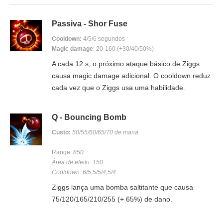
Passiva - Shor Fuse
Cooldown:
4/5/6 segundos
Magic damage
: 20-160 (+30/40/50%)
A cada 12 s, o próximo ataque básico de Ziggs
causa magic damage adicional. O cooldown reduz
cada vez que o Ziggs usa uma habilidade.
Q - Bouncing Bomb
Custo:
50/55/60/65/70 de mana
Range:
850
Área de efeito: 150
Cooldown: 6/5,5/5/4,5/4
Ziggs lança uma bomba saltitante que causa
75/120/165/210/255 (+ 65%) de dano.