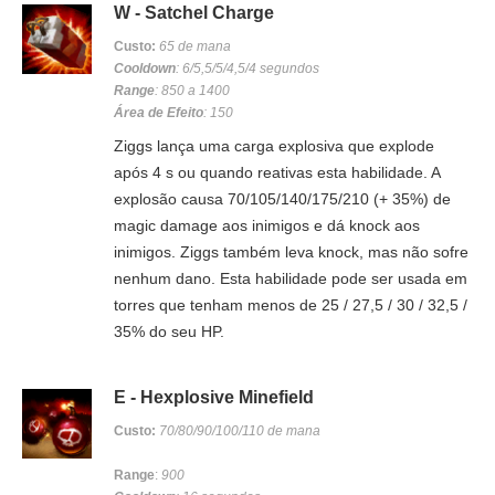
W - Satchel Charge
Custo:
65 de mana
Cooldown
: 6/5,5/5/4,5/4 segundos
Range
: 850 a 1400
Área de Efeito
: 150
Ziggs lança uma carga explosiva que explode
após 4 s ou quando reativas esta habilidade. A
explosão causa 70/105/140/175/210 (+ 35%) de
magic damage aos inimigos e dá knock aos
inimigos. Ziggs também leva knock, mas não sofre
nenhum dano. Esta habilidade pode ser usada em
torres que tenham menos de 25 / 27,5 / 30 / 32,5 /
35% do seu HP.
E - Hexplosive Minefield
Custo:
70/80/90/100/110 de mana
Range
:
900